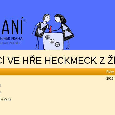
Í VE HŘE HECKMECK Z Ž
Roky
2012
I
I
ki Micki