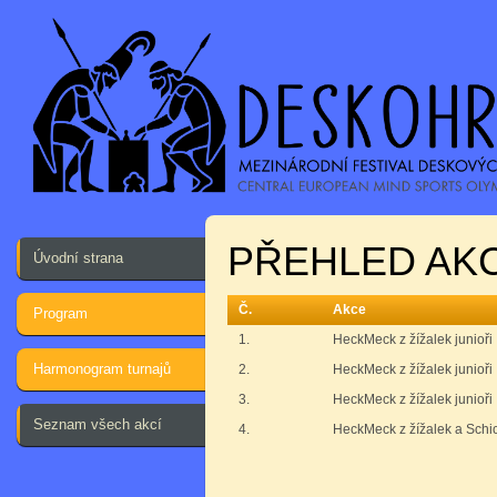
PŘEHLED AKC
Úvodní strana
Č.
Akce
Program
1.
HeckMeck z žížalek junioři
Harmonogram turnajů
2.
HeckMeck z žížalek junioři 
3.
HeckMeck z žížalek junioři I
Seznam všech akcí
4.
HeckMeck z žížalek a Schic