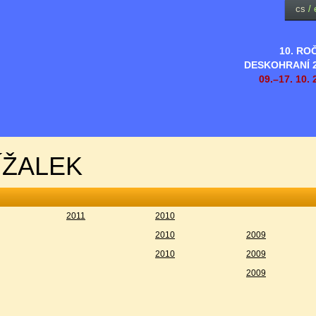
cs
/
10. RO
DESKOHRANÍ 
09.–17. 10. 
ÍŽALEK
2011
2010
2010
2009
2010
2009
2009