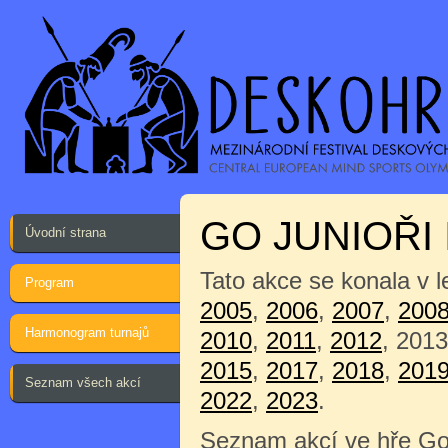
GO JUNIOŘI I
Úvodní strana
Tato akce se konala v 
Program
2005
,
2006
,
2007
,
200
Harmonogram turnajů
2010
,
2011
,
2012
, 201
2015
,
2017
,
2018
,
201
Seznam všech akcí
2022
,
2023
.
Seznam akcí ve hře Go