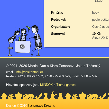
12:30
Kritéria:
body
Počet kol:
podle počtu
Organizátor:
Česká asoc
Startovné:
10 Kč
Sleva 20 % p
© 2001–2026 Martin, Dan a Klára Zemanovi, Jakub Těšínský
email:
info@deskohrani.cz
telefon: +420 608 797 462; +420 775 989 529; +420 777 852 582
Hlavními sponzory jsou
MINDOK
a
Tlama games
.
Design © 2010
Handmade Dreams