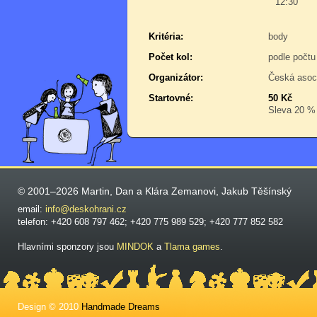
12:30
Kritéria:
body
Počet kol:
podle počtu
Organizátor:
Česká asoc
Startovné:
50 Kč
Sleva 20 % p
© 2001–2026 Martin, Dan a Klára Zemanovi, Jakub Těšínský
email:
info@deskohrani.cz
telefon: +420 608 797 462; +420 775 989 529; +420 777 852 582
Hlavními sponzory jsou
MINDOK
a
Tlama games
.
Design © 2010
Handmade Dreams