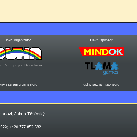
Hlavní organizátor
Hlavní sponzoři
 - Děsír, projekt Deskohraní
plný seznam organizátorů
úplný seznam sponzorů
manovi, Jakub Těšínský
 529; +420 777 852 582