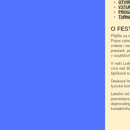
OTVÍR
VSTU
PROG
TURN
O FES
Přijďte za 
Praze zahr
známé i ne
prastaré, pr
v soutěžích
V naší Ludo
více než 6
špičkové tu
Deskové hry
fyzické kon
Letošní ro
prezentace,
doprovodný
kontaktníh