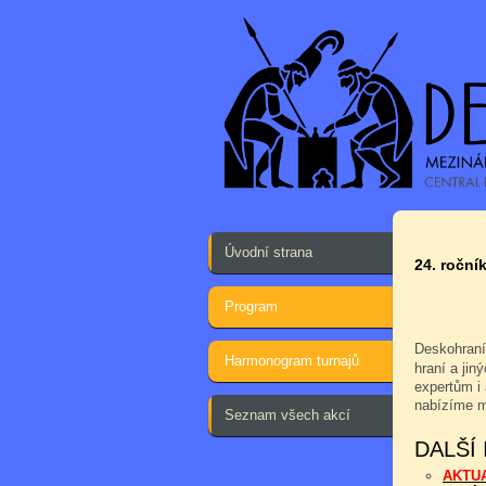
Úvodní strana
24. ročník
Program
Deskohraní
Harmonogram turnajů
hraní a jin
expertům i 
nabízíme m
Seznam všech akcí
DALŠÍ
AKTU