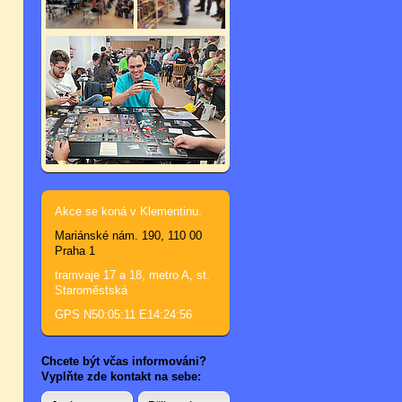
Akce se koná v Klementinu.
Mariánské nám. 190, 110 00
Praha 1
tramvaje 17 a 18, metro A, st.
Staroměstská
GPS N50:05:11 E14:24:56
Chcete být včas informováni?
Vyplňte zde kontakt na sebe: