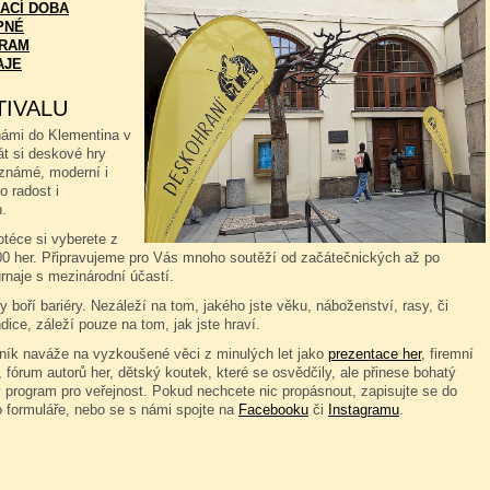
ACÍ DOBA
PNÉ
RAM
AJE
TIVALU
námi do Klementina v
át si deskové hry
známé, moderní i
o radost i
.
téce si vyberete z
00 her. Připravujeme pro Vás mnoho soutěží od začátečnických až po
rnaje s mezinárodní účastí.
 boří bariéry. Nezáleží na tom, jakého jste věku, náboženství, rasy, či
dice, záleží pouze na tom, jak jste hraví.
čník naváže na vyzkoušené věci z minulých let jako
prezentace her
, firemní
 fórum autorů her, dětský koutek, které se osvědčily, ale přinese bohatý
 program pro veřejnost. Pokud nechcete nic propásnout, zapisujte se do
o formuláře, nebo se s námi spojte na
Facebooku
či
Instagramu
.