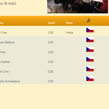
se 36 hráčů.
no
Země
Obec
n Tran
CZE
Praha
ora Štolfová
CZE
 Tran
CZE
 Svišiuk
CZE
áš Corn
CZE
ezka Schmiedová
CZE