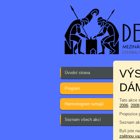
VÝ
Úvodní strana
DÁ
Program
Tato akce 
Harmonogram turnajů
2006
,
2008
Propozice 
Seznam všech akcí
Seznam ak
Byli jste na
zpětnou va