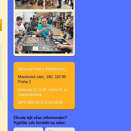
Akce se koná v Klementinu.
Mariánské nám. 190, 110 00
Praha 1
tramvaje 17 a 18, metro A, st.
Staroměstská
GPS N50:05:11 E14:24:56
Chcete být včas informováni?
Vyplňte zde kontakt na sebe: