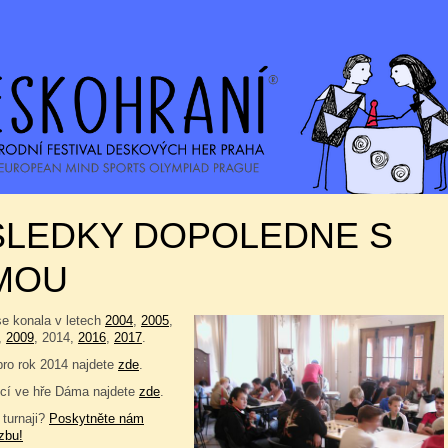
SLEDKY DOPOLEDNE S
MOU
se konala v letech
2004
,
2005
,
,
2009
, 2014,
2016
,
2017
.
pro rok 2014 najdete
zde
.
cí ve hře Dáma najdete
zde
.
 turnaji?
Poskytněte nám
zbu!