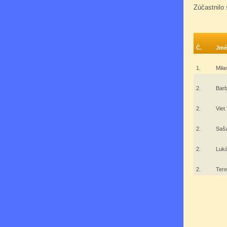
Zúčastnilo 
Č.
Jmé
1.
Mila
2.
Barb
2.
Viet
2.
Saša
2.
Luk
2.
Ter