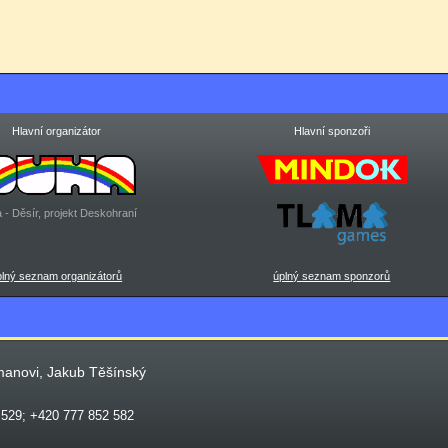
Hlavní organizátor
Hlavní sponzoři
 - Děsír, projekt Deskohraní
plný seznam organizátorů
úplný seznam sponzorů
manovi, Jakub Těšínský
 529; +420 777 852 582