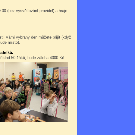
:00 (bez vysvětlování pravidel) a hraje
stli Vámi vybraný den můžete přijít (když
bude místo).
adníků.
příklad 50 žáků, bude záloha 4000 Kč.