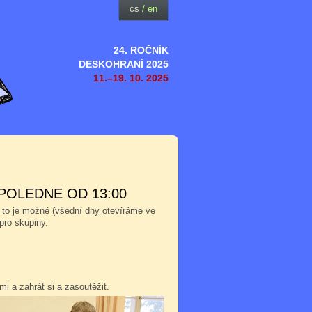
cs
/
en
24. ROČNÍK
DESKOHRANÍ 2025
11.–19. 10. 2025
POLEDNE OD 13:00
 to je možné (všední dny otevíráme ve
pro skupiny.
i a zahrát si a zasoutěžit.