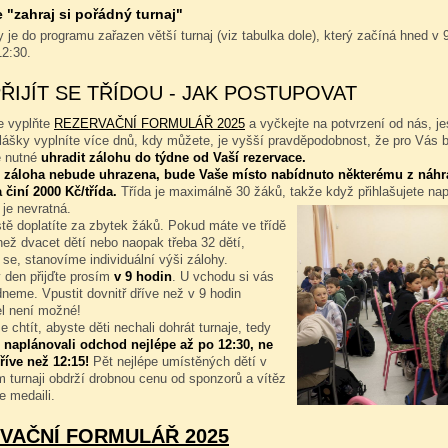
"zahraj si pořádný turnaj"
 je do programu zařazen větší turnaj (viz tabulka dole), který začíná hned v 9
12:30.
PŘIJÍT SE TŘÍDOU - JAK POSTUPOVAT
e vyplňte
REZERVAČNÍ FORMULÁŘ 2025
a vyčkejte na potvrzení od nás, je
hlášky vyplníte více dnů, kdy můžete, je vyšší pravděpodobnost, že pro Vás 
e nutné
uhradit zálohu do týdne od Vaší rezervace.
 záloha nebude uhrazena, bude Vaše místo nabídnuto některému z náhr
 činí 2000 Kč/třída.
Třída je maximálně 30 žáků, takže když přihlašujete na
 je nevratná.
tě doplatíte za zbytek žáků. Pokud máte ve třídě
ež dvacet dětí nebo naopak třeba 32 dětí,
 se, stanovíme individuální výši zálohy.
 den přijďte prosím
v 9 hodin
. U vchodu si vás
neme. Vpustit dovnitř dříve než v 9 hodin
l není možné!
 chtít, abyste děti nechali dohrát turnaje, tedy
 naplánovali odchod nejlépe až po 12:30, ne
říve než 12:15!
Pět nejlépe umístěných dětí v
 turnaji obdrží drobnou cenu od sponzorů a vítěz
e medaili.
VAČNÍ FORMULÁŘ 2025