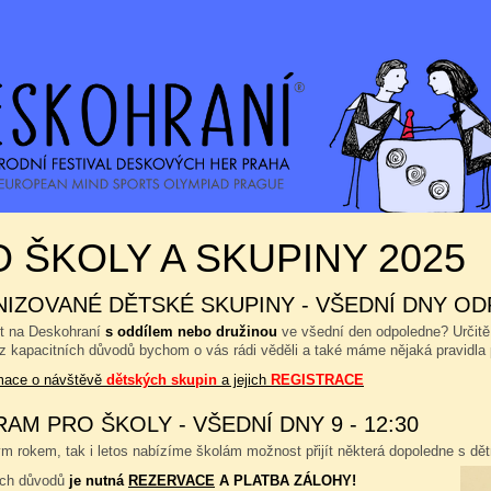
 ŠKOLY A SKUPINY 2025
IZOVANÉ DĚTSKÉ SKUPINY - VŠEDNÍ DNY OD
ít na Deskohraní
s oddílem nebo družinou
ve všední den odpoledne? Určitě
 z kapacitních důvodů bychom o vás rádi věděli a také máme nějaká pravidla 
rmace o návštěvě
dětských skupin
a jejich
REGISTRACE
AM PRO ŠKOLY - VŠEDNÍ DNY 9 - 12:30
 rokem, tak i letos nabízíme školám možnost přijít některá dopoledne s dětm
ích důvodů
je nutná
REZERVACE
A PLATBA ZÁLOHY!