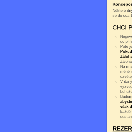
Koncepce 
Některé dny
se do cca 
CHCI 
Nejprv
do při
Poté j
Pokud
Záloha
Záloha
Na mís
méně n
ozvěte
V daný
vyzved
bohuže
Budeme
abyste
však d
každém
dostan
REZER