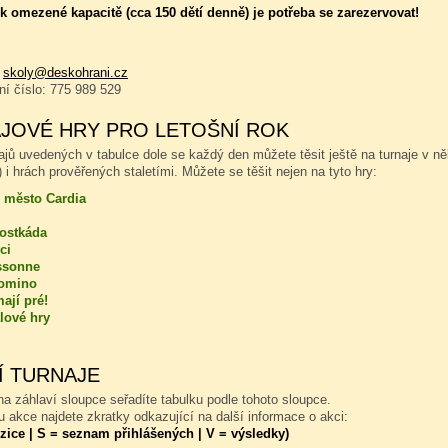
 omezené kapacitě (cca 150 dětí denně) je potřeba se zarezervovat!
:
skoly@deskohrani.cz
nní číslo: 775 989 529
JOVÉ HRY PRO LETOŠNÍ ROK
ajů uvedených v tabulce dole se každý den můžete těsit ještě na turnaje v n
 i hrách prověřených staletími. Můžete se těšit nejen na tyto hry:
 město Cardia
kostkáda
ci
ssonne
omino
ají pré!
lové hry
Í TURNAJE
a záhlaví sloupce seřadíte tabulku podle tohoto sloupce.
 akce najdete zkratky odkazující na další informace o akci:
zice | S = seznam přihlášených | V = výsledky)