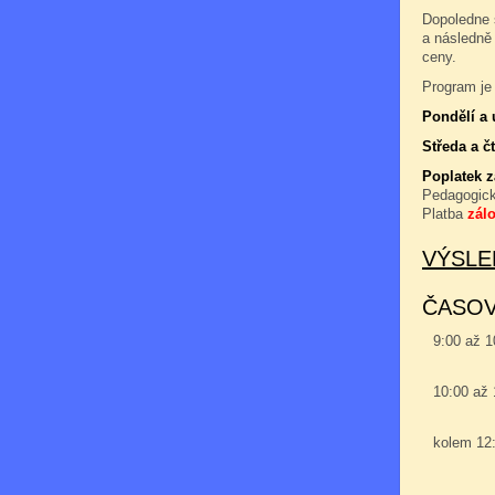
Dopoledne 
a následně
ceny.
Program je 
Pondělí a 
Středa a čt
Poplatek 
Pedagogic
Platba
zál
VÝSLE
ČASO
9:00 až 
10:00 až
kolem 12