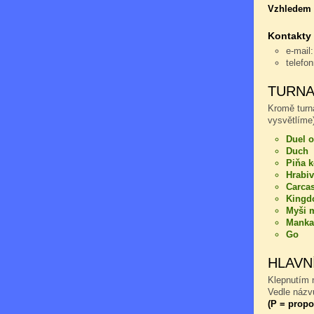
Vzhledem k
Kontakty
e-mail
telefo
TURNA
Kromě turn
vysvětlíme)
Duel o
Duch
Piňa 
Hrabiv
Carca
Kingd
Myši m
Manka
Go
HLAVN
Klepnutím n
Vedle názvu
(P = propo