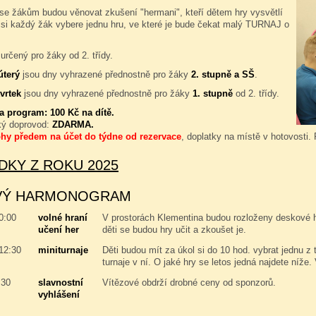
se žákům budou věnovat zkušení "hermani", kteří dětem hry vysvětlí
 si každý žák vybere jednu hru, ve které je bude čekat malý TURNAJ o
určený pro žáky od 2. třídy.
úterý
jsou dny vyhrazené přednostně pro žáky
2. stupně a SŠ
.
vrtek
jsou dny vyhrazené přednostně pro žáky
1. stupně
od 2. třídy.
za program:
100 Kč na dítě.
ký doprovod:
ZDARMA.
ohy předem na účet do týdne od rezervace
, doplatky na místě v hotovosti.
DKY Z ROKU 2025
VÝ HARMONOGRAM
10:00
volné hraní
V prostorách Klementina budou rozloženy deskové hry
učení her
děti se budou hry učit a zkoušet je.
 12:30
miniturnaje
Děti budou mít za úkol si do 10 hod. vybrat jednu z 
turnaje v ní. O jaké hry se letos jedná najdete níže.
:30
slavnostní
Vítězové obdrží drobné ceny od sponzorů.
vyhlášení