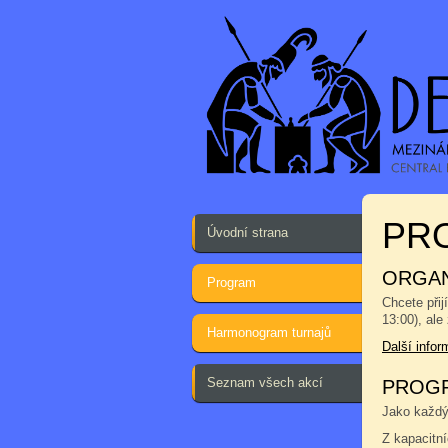
PRO
Úvodní strana
ORGAN
Program
Chcete přij
13:00), ale
Harmonogram turnajů
Další info
Seznam všech akcí
PROGR
Jako každým
Z kapacitn