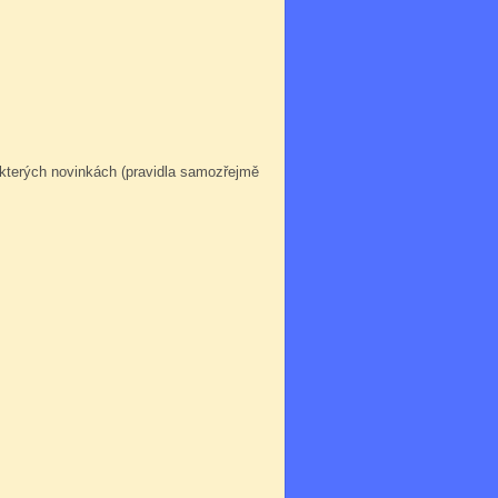
ěkterých novinkách (pravidla samozřejmě