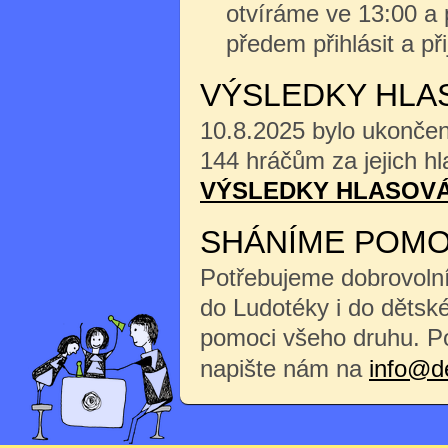
otvíráme ve 13:00 a 
předem přihlásit a při
VÝSLEDKY HLAS
10.8.2025 bylo ukonče
144 hráčům za jejich hl
VÝSLEDKY HLASOVÁ
SHÁNÍME POMO
Potřebujeme dobrovoln
do Ludotéky i do dětské
pomoci všeho druhu. P
napište nám na
info@d