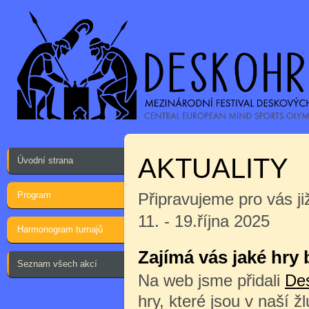
AKTUALITY
Úvodní strana
Program
Připravujeme pro vás ji
11. - 19.října 2025
Harmonogram turnajů
Zajímá vás jaké hry
Seznam všech akcí
Na web jsme přidali
De
hry, které jsou v naší ž