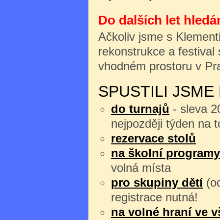
Do dalších let hledá
Ačkoliv jsme s Klement
rekonstrukce a festival
vhodném prostoru v P
SPUSTILI JSME
do turnajů
- sleva 2
nejpozději týden na t
rezervace stolů
na školní program
volná místa
pro skupiny dětí
(o
registrace nutná!
na volné hraní ve 