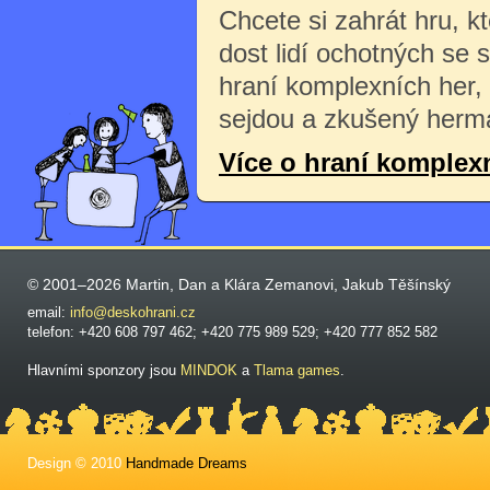
Chcete si zahrát hru, k
dost lidí ochotných se 
hraní komplexních her,
sejdou a zkušený herma
Více o hraní komplex
© 2001–2026 Martin, Dan a Klára Zemanovi, Jakub Těšínský
email:
info@deskohrani.cz
telefon: +420 608 797 462; +420 775 989 529; +420 777 852 582
Hlavními sponzory jsou
MINDOK
a
Tlama games
.
Design © 2010
Handmade Dreams