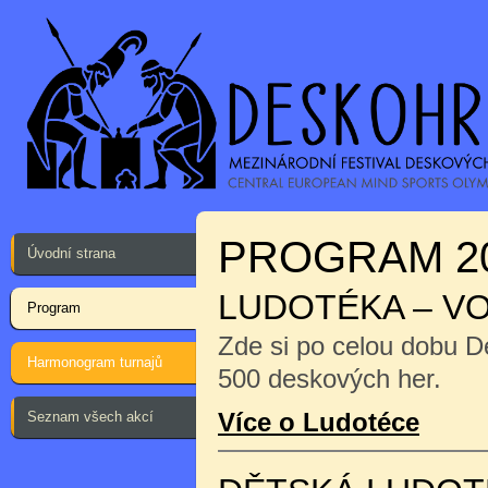
PROGRAM 2
Úvodní strana
LUDOTÉKA – V
Program
Zde si po celou dobu D
Harmonogram turnajů
500 deskových her.
Více o Ludotéce
Seznam všech akcí