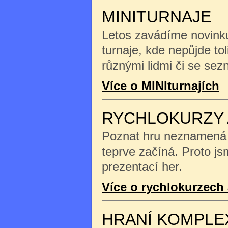
MINITURNAJE
Letos zavádíme novinku
turnaje, kde nepůjde tol
různými lidmi či se se
Více o MINIturnajích
RYCHLOKURZY 
Poznat hru neznamená na
teprve začíná. Proto js
prezentací her.
Více o rychlokurzech 
HRANÍ KOMPLE