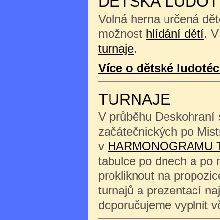
DĚTSKÁ LUDOT
Volná herna určená děte
možnost
hlídání dětí
. V
turnaje
.
Více o dětské ludotéc
TURNAJE
V průběhu Deskohraní s
začátečnických po Mist
v
HARMONOGRAMU 
tabulce po dnech a po 
prokliknout na propozi
turnajů a prezentací na
doporučujeme vyplnit 