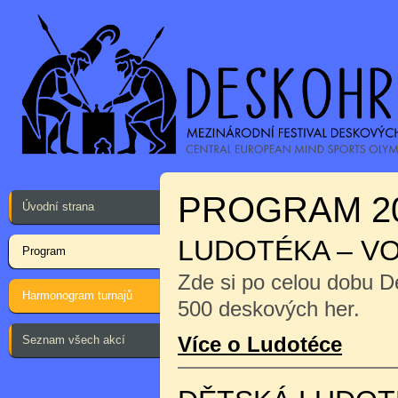
PROGRAM 2
Úvodní strana
LUDOTÉKA – V
Program
Zde si po celou dobu D
Harmonogram turnajů
500 deskových her.
Více o Ludotéce
Seznam všech akcí