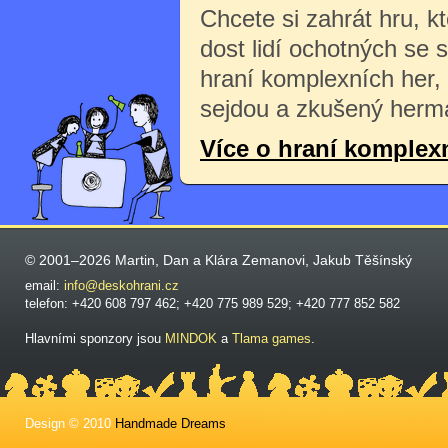
Chcete si zahrát hru, k
dost lidí ochotných se 
hraní komplexních her,
sejdou a zkušený herma
Více o hraní komplex
© 2001–2026 Martin, Dan a Klára Zemanovi, Jakub Těšínský
email:
info@deskohrani.cz
telefon: +420 608 797 462; +420 775 989 529; +420 777 852 582
Hlavními sponzory jsou
MINDOK
a
Tlama games
.
Design © 2010
Handmade Dreams