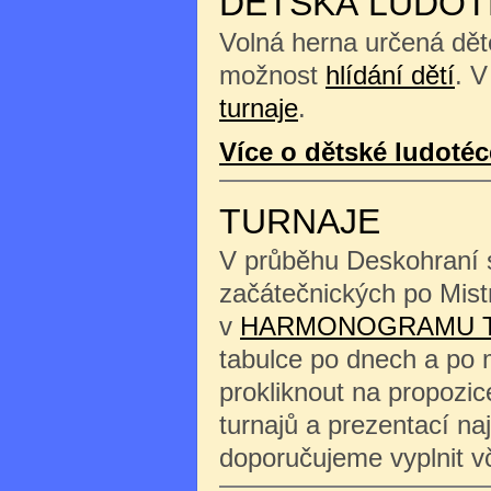
DĚTSKÁ LUDOT
Volná herna určená děte
možnost
hlídání dětí
. V
turnaje
.
Více o dětské ludotéc
TURNAJE
V průběhu Deskohraní s
začátečnických po Mist
v
HARMONOGRAMU 
tabulce po dnech a po 
prokliknout na propozi
turnajů a prezentací na
doporučujeme vyplnit 