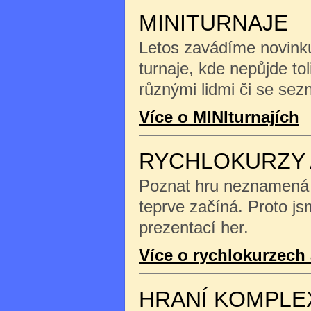
MINITURNAJE
Letos zavádíme novinku
turnaje, kde nepůjde tol
různými lidmi či se se
Více o MINIturnajích
RYCHLOKURZY 
Poznat hru neznamená na
teprve začíná. Proto js
prezentací her.
Více o rychlokurzech 
HRANÍ KOMPLE