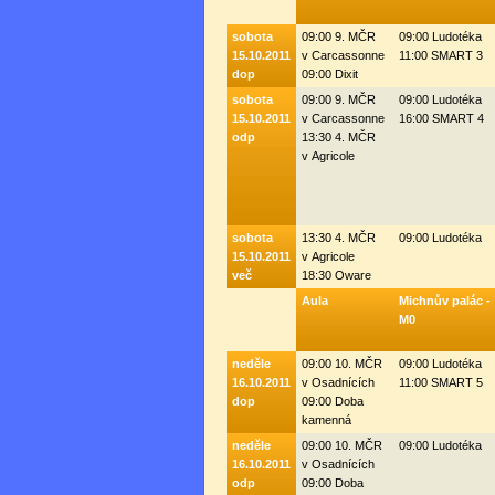
sobota
09:00 9. MČR
09:00 Ludotéka
15.10.2011
v Carcassonne
11:00 SMART 3
dop
09:00 Dixit
sobota
09:00 9. MČR
09:00 Ludotéka
15.10.2011
v Carcassonne
16:00 SMART 4
odp
13:30 4. MČR
v Agricole
sobota
13:30 4. MČR
09:00 Ludotéka
15.10.2011
v Agricole
več
18:30 Oware
Aula
Michnův palác -
M0
neděle
09:00 10. MČR
09:00 Ludotéka
16.10.2011
v Osadnících
11:00 SMART 5
dop
09:00 Doba
kamenná
neděle
09:00 10. MČR
09:00 Ludotéka
16.10.2011
v Osadnících
odp
09:00 Doba