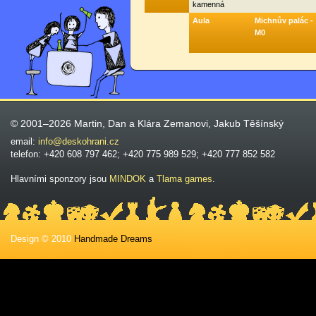
kamenná
Aula
Michnův palác -
M0
© 2001–2026 Martin, Dan a Klára Zemanovi, Jakub Těšínský
email:
info@deskohrani.cz
telefon: +420 608 797 462; +420 775 989 529; +420 777 852 582
Hlavními sponzory jsou
MINDOK
a
Tlama games
.
Design © 2010
Handmade Dreams