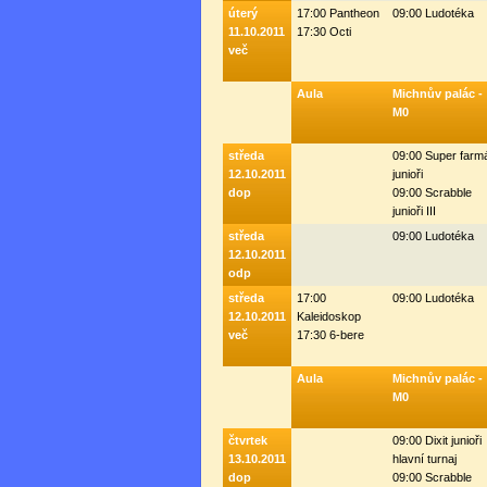
úterý
17:00 Pantheon
09:00 Ludotéka
11.10.2011
17:30 Octi
več
Aula
Michnův palác -
M0
středa
09:00 Super farm
12.10.2011
junioři
dop
09:00 Scrabble
junioři III
středa
09:00 Ludotéka
12.10.2011
odp
středa
17:00
09:00 Ludotéka
12.10.2011
Kaleidoskop
več
17:30 6-bere
Aula
Michnův palác -
M0
čtvrtek
09:00 Dixit junioři
13.10.2011
hlavní turnaj
dop
09:00 Scrabble