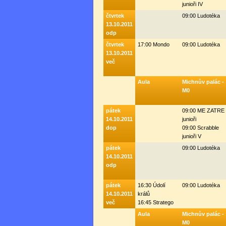
junioři IV
čtvrtek
09:00 Ludotéka
13.10.2011
odp
čtvrtek
17:00 Mondo
09:00 Ludotéka
13.10.2011
več
Aula
Michnův palác -
M0
pátek
09:00 ME ZATRE
14.10.2011
junioři
dop
09:00 Scrabble
junioři V
pátek
09:00 Ludotéka
14.10.2011
odp
pátek
16:30 Údolí
09:00 Ludotéka
14.10.2011
králů
več
16:45 Stratego
Aula
Michnův palác -
M0