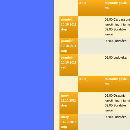
Aula
Michnův palác -
M0
pondělí
09:00 Carcasson
10.10.2011
junioři hlavní turna
dop
09:00 Scrabble
junioři I
pondělí
09:00 Ludotéka
10.10.2011
odp
pondělí
09:00 Ludotéka
10.10.2011
več
Aula
Michnův palác -
M0
úterý
09:00 Osadníci
11.10.2011
junioři hlavní turna
dop
09:00 Scrabble
junioři II
úterý
09:00 Ludotéka
11.10.2011
odp