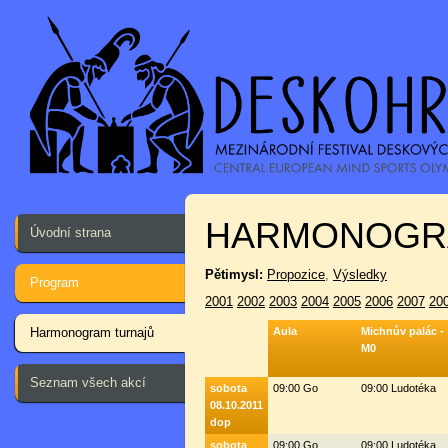
HARMONOGR
Úvodní strana
Pětimysl:
Propozice
,
Výsledky
Program
2001
2002
2003
2004
2005
2006
2007
20
Harmonogram turnajů
Aula
Michnův palác -
M0
Seznam všech akcí
sobota
09:00 Go
09:00 Ludotéka
08.10.2011
dop
sobota
09:00 Go
09:00 Ludotéka