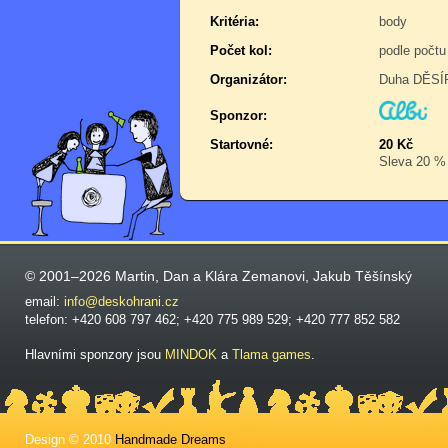
Kritéria:
body
Počet kol:
podle počtu
Organizátor:
Duha DĚSÍR
Sponzor:
Startovné:
20 Kč
Sleva 20 % p
© 2001–2026 Martin, Dan a Klára Zemanovi, Jakub Těšínský
email:
info@deskohrani.cz
telefon: +420 608 797 462; +420 775 989 529; +420 777 852 582
Hlavními sponzory jsou
MINDOK
a
Tlama games
.
Design © 2010
Handmade Dreams