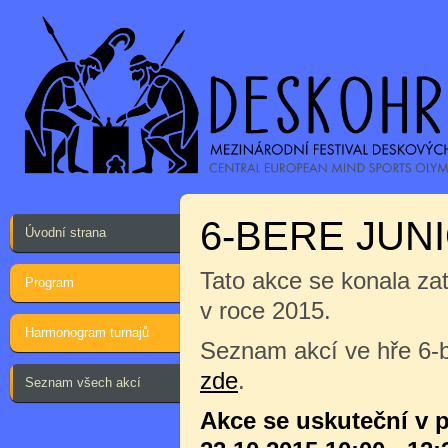
6-BERE JUNIO
Úvodní strana
Tato akce se konala za
Program
v roce 2015.
Harmonogram turnajů
Seznam akcí ve hře 6-b
zde
.
Seznam všech akcí
Akce se uskuteční v 