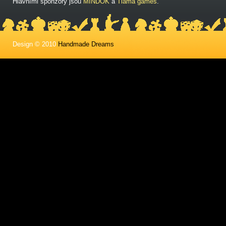
Hlavními sponzory jsou
MINDOK
a
Tlama games
.
Design © 2010
Handmade Dreams