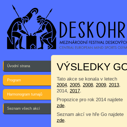
VÝSLEDKY GO 
Úvodní strana
Tato akce se konala v letech
Program
2004
,
2005
,
2008
,
2009
,
2013
,
2014,
2017
.
Harmonogram turnajů
Propozice pro rok 2014 najdete
zde
.
Seznam všech akcí
Seznam akcí ve hře Go najdete
zde
.