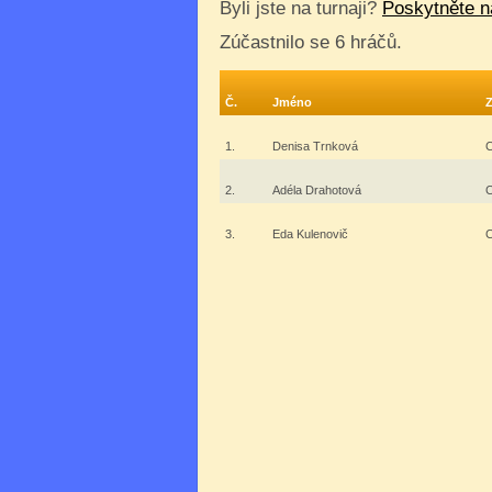
Byli jste na turnaji?
Poskytněte n
Zúčastnilo se 6 hráčů.
Č.
Jméno
1.
Denisa Trnková
2.
Adéla Drahotová
3.
Eda Kulenovič