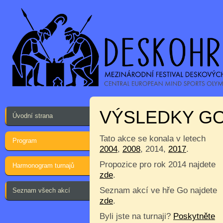
VÝSLEDKY GO 
Úvodní strana
Tato akce se konala v letech
Program
2004
,
2008
, 2014,
2017
.
Propozice pro rok 2014 najdete
Harmonogram turnajů
zde
.
Seznam akcí ve hře Go najdete
Seznam všech akcí
zde
.
Byli jste na turnaji?
Poskytněte