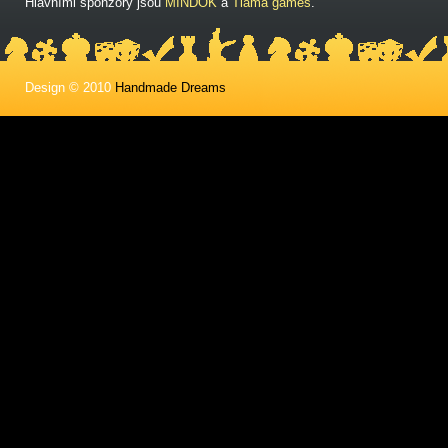
Hlavními sponzory jsou
MINDOK
a
Tlama games
.
Design © 2010
Handmade Dreams