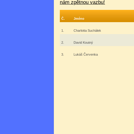
nám zpětnou vazbu!
Č.
Jméno
1.
Charlotta Suchálek
2.
David Koutný
3.
Lukáš Červenka