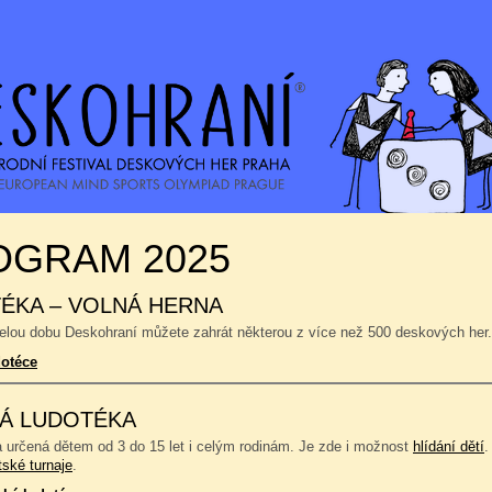
OGRAM 2025
ÉKA – VOLNÁ HERNA
celou dobu Deskohraní můžete zahrát některou z více než 500 deskových her.
dotéce
Á LUDOTÉKA
a určená dětem od 3 do 15 let i celým rodinám. Je zde i možnost
hlídání dětí
.
tské turnaje
.