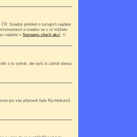
 ČR. Snadný přehled o turnajích najdete
o místnostech a snadno se z ní můžete
ací najdete v
Seznamu všech akcí
. U
lik o to vyhrát, ale spíš si zahrát danou
jsme pro vás připravili řadu Rychlokurzů