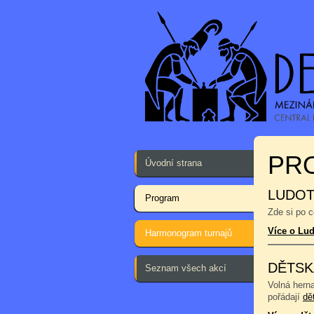
PR
Úvodní strana
LUDOT
Program
Zde si po 
Více o Lu
Harmonogram turnajů
DĚTSK
Seznam všech akcí
Volná hern
pořádají
dě