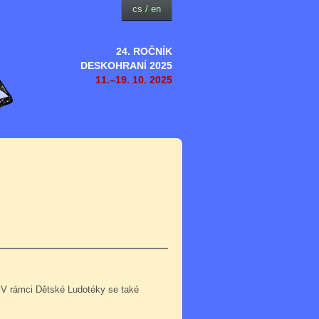
cs
/
en
24. ROČNÍK
DESKOHRANÍ 2025
11.–19. 10. 2025
 V rámci Dětské Ludotéky se také