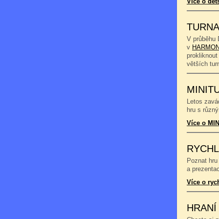
Více o dět
TURNA
V průběhu 
v
HARMON
prokliknout
větších tu
MINIT
Letos zavád
hru s různý
Více o MIN
RYCHL
Poznat hru 
a prezentac
Více o ryc
HRANÍ