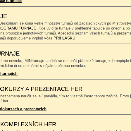
ské ludotéce
JE
Deskohraní se koná velké množství turnajů od začátečnických po Mistrovství
OGRAMU TURNAJŮ
. Kde uvidíte turnaje v přehledné tabulce po dnech a p
 na propozice jednotlivých turnajů. Abecední seznam všech turnajů a prezent
rnajů doporučujeme vyplnit včas
PŘIHLÁŠKU
URNAJE
íme novinku, MINIturnaje. Jedná se o menší přátelské turnaje, kde nepůjde to
mi lidmi či se seznámit s nějakou pěknou novinkou.
Iturnajích
OKURZY A PREZENTACE HER
neznamená naučit se její pravidla, tím to vlastně často teprve začíná. Proto 
í her.
hlokurzech a prezentacích
 KOMPLEXNÍCH HER