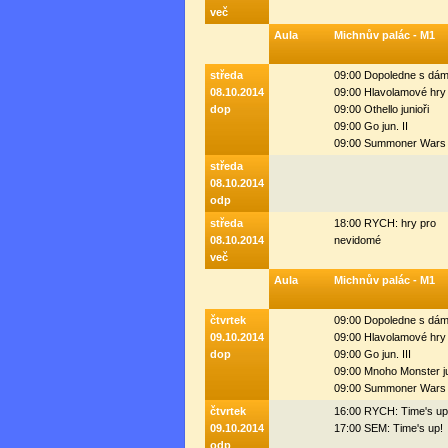
več
Aula
Michnův palác - M1
středa
09:00 Dopoledne s dá
08.10.2014
09:00 Hlavolamové hry
dop
09:00 Othello junioři
09:00 Go jun. II
09:00 Summoner Wars 
středa
08.10.2014
odp
středa
18:00 RYCH: hry pro
08.10.2014
nevidomé
več
Aula
Michnův palác - M1
čtvrtek
09:00 Dopoledne s dá
09.10.2014
09:00 Hlavolamové hry
dop
09:00 Go jun. III
09:00 Mnoho Monster j
09:00 Summoner Wars 
čtvrtek
16:00 RYCH: Time's up
09.10.2014
17:00 SEM: Time's up!
odp