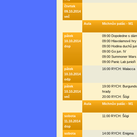
čtvrtek
09.10.2014
več
Aula
Michnův palác - M1
pátek
09:00 Dopoledne s dá
10.10.2014
09:00 Hlavolamové hry
dop
09:00 Hodina duchů jun
09:00 Go jun. IV
09:00 Summoner Wars 
09:00 Panic Lab junioři
pátek
16:00 RYCH: Malacca
10.10.2014
odp
pátek
19:00 RYCH: Burgund
10.10.2014
hrady
več
20:00 RYCH: Šógi
Aula
Michnův palác - M1
sobota
11:00 RYCH: Šógi
11.10.2014
dop
sobota
14:00 RYCH: Enigma