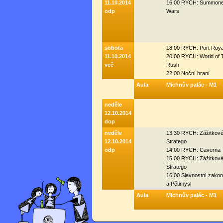
11.10.2014
16:00 RYCH: Summone
odp
Wars
sobota
18:00 RYCH: Port Roya
11.10.2014
20:00 RYCH: World of 
več
Rush
22:00 Noční hraní
Aula
Michnův palác - M1
neděle
12.10.2014
dop
neděle
13:30 RYCH: Zážitkov
12.10.2014
Stratego
odp
14:00 RYCH: Caverna
15:00 RYCH: Zážitkov
Stratego
16:00 Slavnostní zako
a Pětimysl
Aula
Michnův palác - M1