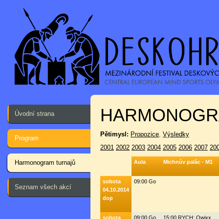
HARMONOGR
Úvodní strana
Pětimysl:
Propozice
,
Výsledky
Program
2001
2002
2003
2004
2005
2006
2007
20
Harmonogram turnajů
Aula
Michnův palác - M1
sobota
09:00 Go
Seznam všech akcí
04.10.2014
dop
sobota
09:00 Go
15:00 RYCH: Qwixx