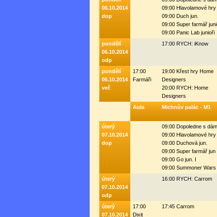
06.10.2014
09:00 Hlavolamové hry
dop
09:00 Duch jun.
09:00 Super farmář juni
09:00 Panic Lab junioři
pondělí
17:00 RYCH: iKnow
06.10.2014
odp
pondělí
17:00
19:00 Křest hry Home
06.10.2014
Farmáři
Designers
več
20:00 RYCH: Home
Designers
Aula
Michnův palác - M1
úterý
09:00 Dopoledne s dá
07.10.2014
09:00 Hlavolamové hry
dop
09:00 Duchová jun.
09:00 Super farmář jun 
09:00 Go jun. I
09:00 Summoner Wars 
úterý
16:00 RYCH: Carrom
07.10.2014
odp
úterý
17:00
17:45 Carrom
07.10.2014
Dixit