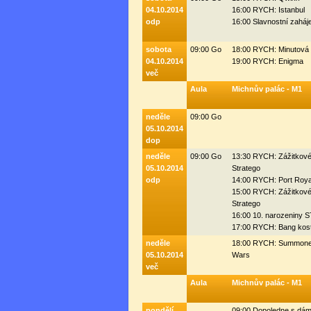
04.10.2014
16:00 RYCH: Istanbul
odp
16:00 Slavnostní zaháj
sobota
09:00 Go
18:00 RYCH: Minutová 
04.10.2014
19:00 RYCH: Enigma
več
Aula
Michnův palác - M1
neděle
09:00 Go
05.10.2014
dop
neděle
09:00 Go
13:30 RYCH: Zážitkov
05.10.2014
Stratego
odp
14:00 RYCH: Port Roya
15:00 RYCH: Zážitkov
Stratego
16:00 10. narozeniny
17:00 RYCH: Bang kos
neděle
18:00 RYCH: Summone
05.10.2014
Wars
več
Aula
Michnův palác - M1
pondělí
09:00 Dopoledne s dá