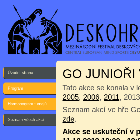
GO JUNIOŘI
Úvodní strana
Tato akce se konala v 
Program
2005
,
2006
,
2011
, 201
Harmonogram turnajů
Seznam akcí ve hře Go
zde
.
Seznam všech akcí
Akce se uskuteční v 