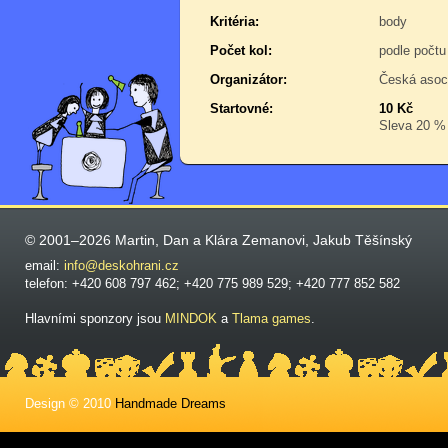
Kritéria:
body
Počet kol:
podle počtu
Organizátor:
Česká asoc
Startovné:
10 Kč
Sleva 20 % p
© 2001–2026 Martin, Dan a Klára Zemanovi, Jakub Těšínský
email:
info@deskohrani.cz
telefon: +420 608 797 462; +420 775 989 529; +420 777 852 582
Hlavními sponzory jsou
MINDOK
a
Tlama games
.
Design © 2010
Handmade Dreams