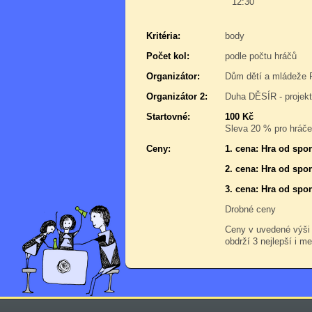
12:30
Kritéria:
body
Počet kol:
podle počtu hráčů
Organizátor:
Dům dětí a mládeže 
Organizátor 2:
Duha DĚSÍR - projek
Startovné:
100 Kč
Sleva 20 % pro hráče,
Ceny:
1. cena: Hra od spo
2. cena: Hra od spo
3. cena: Hra od spo
Drobné ceny
Ceny v uvedené výši
obdrží 3 nejlepší i me