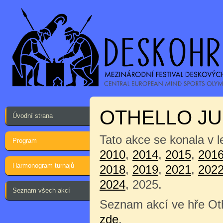
OTHELLO JU
Úvodní strana
Tato akce se konala v 
Program
2010
,
2014
,
2015
,
201
Harmonogram turnajů
2018
,
2019
,
2021
,
202
2024
, 2025.
Seznam všech akcí
Seznam akcí ve hře Oth
zde
.