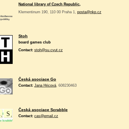
National library of Czech Republic,
Klementinum 190, 110 00 Praha 1,
posta@nkp.cz
Stoh
board games club
Contact:
stoh@su.cvut.cz
Česká asociace Go
Contact:
Jana Hricová
, 608230463
Česká asociace Scrabble
Contact:
cas@email.cz