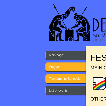
FES
Main page
Program
MAIN 
Tournaments Schedule
List of events
OTHER