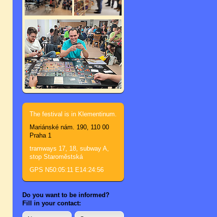
The festival is in Klementinum.
Mariánské nám. 190, 110 00
Praha 1
tramways 17, 18, subway A,
stop Staroměstská
GPS N50:05:11 E14:24:56
Do you want to be informed?
Fill in your contact: