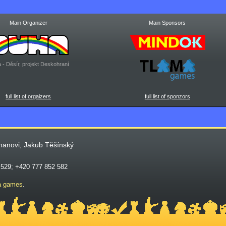
Main Organizer
Main Sponsors
 - Děsír, projekt Deskohraní
full list of orgaizers
full list of sponzors
manovi, Jakub Těšínský
 529; +420 777 852 582
a games
.