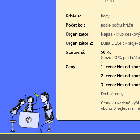
12:30
Kritéria:
body
Počet kol:
podle počtu hráčů
Organizátor:
Kapsa - klub deskový
Organizátor 2:
Duha DĚSÍR - projek
Startovné:
50 Kč
Sleva 20 % pro hráče,
Ceny:
1. cena: Hra od spo
2. cena: Hra od spo
3. cena: Hra od spo
Drobné ceny
Ceny v uvedené výši
obdrží 3 nejlepší i me