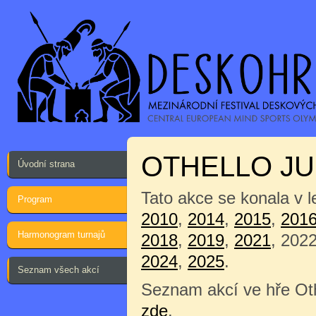
OTHELLO JU
Úvodní strana
Tato akce se konala v 
Program
2010
,
2014
,
2015
,
201
Harmonogram turnajů
2018
,
2019
,
2021
, 202
2024
,
2025
.
Seznam všech akcí
Seznam akcí ve hře Oth
zde
.