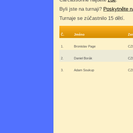
Byli jste na turnaji?
Poskytněte n
Turnaje se zúčastnilo 15 dětí.
Č.
Jméno
Ze
1.
Bronislav Page
CZ
2.
Daniel Borák
CZ
3.
Adam Soukup
CZ