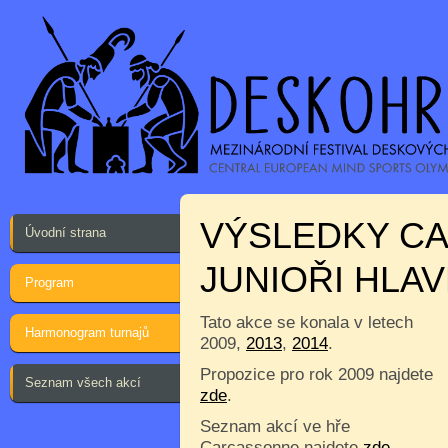
VÝSLEDKY C
Úvodní strana
JUNIOŘI HLAV
Program
Tato akce se konala v letech
Harmonogram turnajů
2009,
2013
,
2014
.
Propozice pro rok 2009 najdete
Seznam všech akcí
zde
.
Seznam akcí ve hře
Carcassonne najdete
zde
.