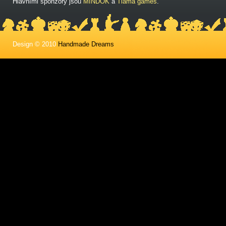
Hlavními sponzory jsou
MINDOK
a
Tlama games
.
Design © 2010
Handmade Dreams