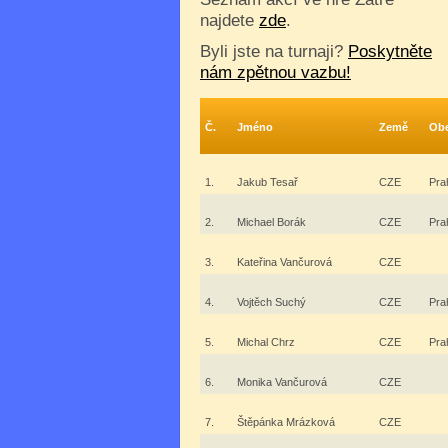
najdete
zde
.
Byli jste na turnaji?
Poskytněte
nám zpětnou vazbu!
Č.
Jméno
Země
Ob
1.
Jakub Tesař
CZE
Pra
2.
Michael Borák
CZE
Pra
3.
Kateřina Vančurová
CZE
4.
Vojtěch Suchý
CZE
Pra
5.
Michal Chrz
CZE
Pra
6.
Monika Vančurová
CZE
7.
Štěpánka Mrázková
CZE