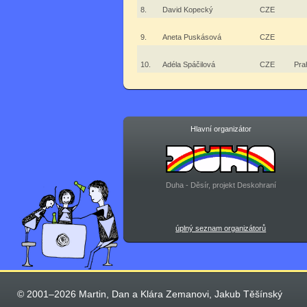
8.
David Kopecký
CZE
9.
Aneta Puskásová
CZE
10.
Adéla Spáčilová
CZE
Pra
Hlavní organizátor
Duha - Děsír, projekt Deskohraní
úplný seznam organizátorů
© 2001–2026 Martin, Dan a Klára Zemanovi, Jakub Těšínský