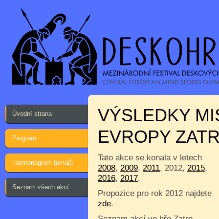
VÝSLEDKY MI
Úvodní strana
EVROPY ZATR
Program
Tato akce se konala v letech
Harmonogram turnajů
2008
,
2009
,
2011
, 2012,
2015
,
2016
,
2017
.
Seznam všech akcí
Propozice pro rok 2012 najdete
zde
.
Seznam akcí ve hře Zatre