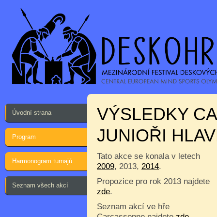
VÝSLEDKY C
Úvodní strana
JUNIOŘI HLAV
Program
Tato akce se konala v letech
Harmonogram turnajů
2009
, 2013,
2014
.
Propozice pro rok 2013 najdete
Seznam všech akcí
zde
.
Seznam akcí ve hře
Carcassonne najdete
zde
.