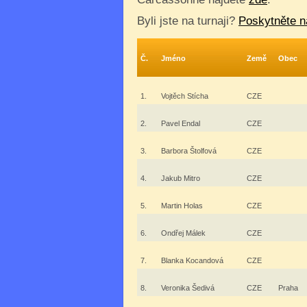
Byli jste na turnaji?
Poskytněte n
Č.
Jméno
Země
Obec
1.
Vojtěch Stícha
CZE
2.
Pavel Endal
CZE
3.
Barbora Štolfová
CZE
4.
Jakub Mitro
CZE
5.
Martin Holas
CZE
6.
Ondřej Málek
CZE
7.
Blanka Kocandová
CZE
8.
Veronika Šedivá
CZE
Praha