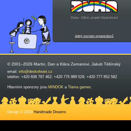
Duha - Děsír, projekt Deskohraní
úplný seznam organizátorů
© 2001–2026 Martin, Dan a Klára Zemanovi, Jakub Těšínský
email:
info@deskohrani.cz
telefon: +420 608 797 462; +420 775 989 529; +420 777 852 582
Hlavními sponzory jsou
MINDOK
a
Tlama games
.
Design © 2010
Handmade Dreams