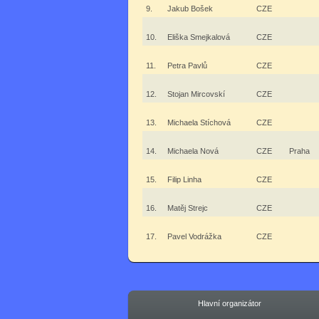
9.
Jakub Bošek
CZE
10.
Eliška Smejkalová
CZE
11.
Petra Pavlů
CZE
12.
Stojan Mircovskí
CZE
13.
Michaela Stíchová
CZE
14.
Michaela Nová
CZE
Praha
15.
Filip Linha
CZE
16.
Matěj Strejc
CZE
17.
Pavel Vodrážka
CZE
Hlavní organizátor