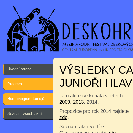
VÝSLEDKY C
Úvodní strana
JUNIOŘI HLAV
Program
Tato akce se konala v letech
Harmonogram turnajů
2009
,
2013
, 2014.
Propozice pro rok 2014 najdete
Seznam všech akcí
zde
.
Seznam akcí ve hře
Carcassonne najdete
zde
.