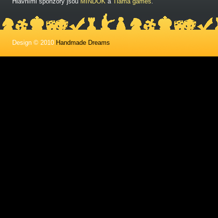
Hlavními sponzory jsou
MINDOK
a
Tlama games
.
Design © 2010
Handmade Dreams