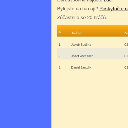
Byli jste na turnaji?
Poskytněte n
Zúčastnilo se 20 hráčů.
Č.
Jméno
Z
1.
Jakub Bouška
C
2.
Josef Wiessner
C
3.
Daniel Jantulík
C