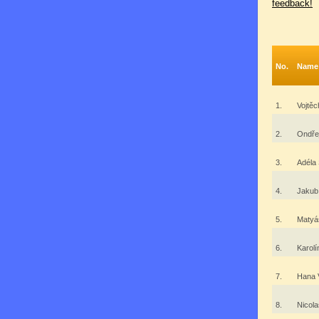
feedback!
No.
Name
1.
Vojtě
2.
Ondře
3.
Adéla
4.
Jakub
5.
Matyá
6.
Karol
7.
Hana
8.
Nicol