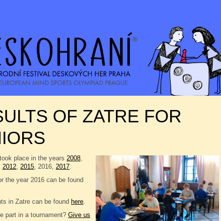
ULTS OF ZATRE FOR
NIORS
took place in the years
2008
,
,
2012
,
2015
, 2016,
2017
.
or the year 2016 can be found
nts in Zatre can be found
here
.
e part in a tournament?
Give us