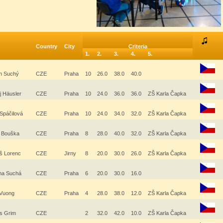
Country
City
Criteria
1.
2.
3.
4.
5.
ch Suchý
CZE
Praha
10
26.0
38.0
40.0
j Häusler
CZE
Praha
10
24.0
36.0
36.0
ZŠ Karla Čapka
 Spáčilová
CZE
Praha
10
24.0
34.0
32.0
ZŠ Karla Čapka
 Bouška
CZE
Praha
8
28.0
40.0
32.0
ZŠ Karla Čapka
š Lorenc
CZE
Jirny
8
20.0
30.0
26.0
ZŠ Karla Čapka
ína Suchá
CZE
Praha
6
20.0
30.0
16.0
 Vuong
CZE
Praha
4
28.0
38.0
12.0
ZŠ Karla Čapka
as Grim
CZE
2
32.0
42.0
10.0
ZŠ Karla Čapka