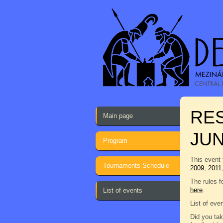
RES
Main page
JU
Program
This event 
Tournaments Schedule
2009
,
2011
The rules f
here
.
List of events
List of eve
Did you tak