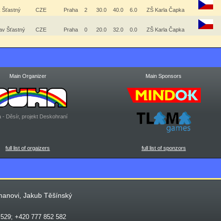
 Šťastný
CZE
Praha
2
30.0
40.0
6.0
ZŠ Karla Čapka
lav Šťastný
CZE
Praha
0
20.0
32.0
0.0
ZŠ Karla Čapka
Main Organizer
Main Sponsors
 - Děsír, projekt Deskohraní
full list of orgaizers
full list of sponzors
manovi, Jakub Těšínský
 529; +420 777 852 582