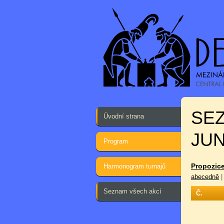
SE
Úvodní strana
JUN
Program
Propozice
Harmonogram turnajů
abecedně
Seznam všech akcí
Č.