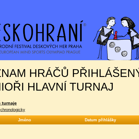
ZNAM HRÁČŮ PŘIHLÁŠEN
IOŘI HLAVNÍ TURNAJ
 turnaje
|
chronologicky
Jméno
Datum přihlášky