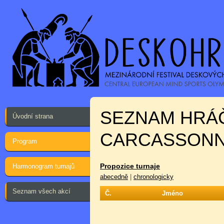
SEZNAM HRÁ
Úvodní strana
CARCASSONNE
Program
Propozice turnaje
Harmonogram turnajů
abecedně
|
chronologicky
Seznam všech akcí
Č.
Jméno