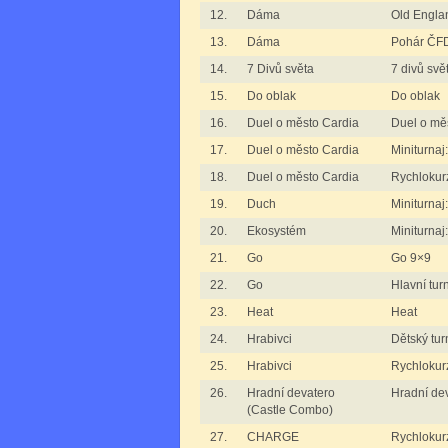
12.
Dáma
Old Engla
13.
Dáma
Pohár ČFD
14.
7 Divů světa
7 divů svě
15.
Do oblak
Do oblak
16.
Duel o město Cardia
Duel o mě
17.
Duel o město Cardia
Miniturnaj
18.
Duel o město Cardia
Rychlokur
19.
Duch
Miniturnaj
20.
Ekosystém
Miniturnaj
21.
Go
Go 9×9
22.
Go
Hlavní tur
23.
Heat
Heat
24.
Hrabivci
Dětský tur
25.
Hrabivci
Rychlokurz
26.
Hradní devatero
Hradní de
(Castle Combo)
27.
CHARGE
Rychloku