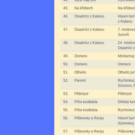
44.
Myši mají pré
Rychlokurz
45.
Na křídlech
Na křídlec
46.
Osadníci z Katanu
Hlavní tur
z Katanu
47.
Osadníci z Katanu
7. mistrov
Junioři
48.
Osadníci z Katanu
24. mistro
Osadníci 
49.
Osmero
Miniturna
50.
Osmero
Osmero
51.
Othello
Othello jun
52.
Panini!
Rychlokurz
Scissors, F
53.
Pětimysl
Pětimysl
54.
Piňa kostkáda
Dětský tur
55.
Piňa kostkáda
Rychlokur
56.
Piškvorky a Renju
Hlavní tur
(Gomoku)
57.
Piškvorky a Renju
Piškvorky