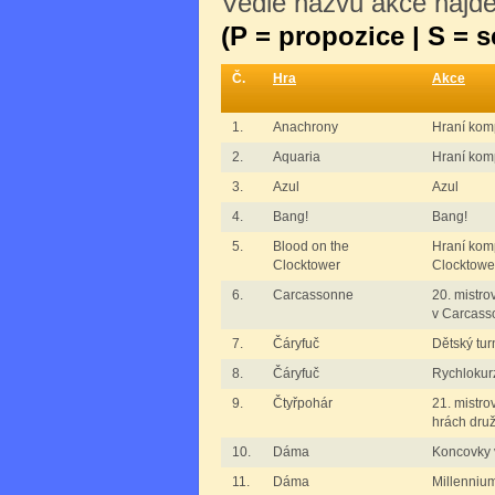
Vedle názvu akce najdet
(P = propozice | S = 
Č.
Hra
Akce
1.
Anachrony
Hraní kom
2.
Aquaria
Hraní komp
3.
Azul
Azul
4.
Bang!
Bang!
5.
Blood on the
Hraní komp
Clocktower
Clocktowe
6.
Carcassonne
20. mistro
v Carcass
7.
Čáryfuč
Dětský tur
8.
Čáryfuč
Rychlokur
9.
Čtyřpohár
21. mistro
hrách dru
10.
Dáma
Koncovky 
11.
Dáma
Millenniu