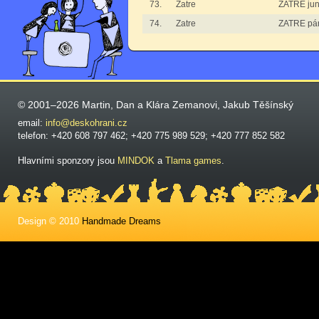
73.
Zatre
ZATRE jun
74.
Zatre
ZATRE pá
© 2001–2026 Martin, Dan a Klára Zemanovi, Jakub Těšínský
email:
info@deskohrani.cz
telefon: +420 608 797 462; +420 775 989 529; +420 777 852 582
Hlavními sponzory jsou
MINDOK
a
Tlama games
.
Design © 2010
Handmade Dreams