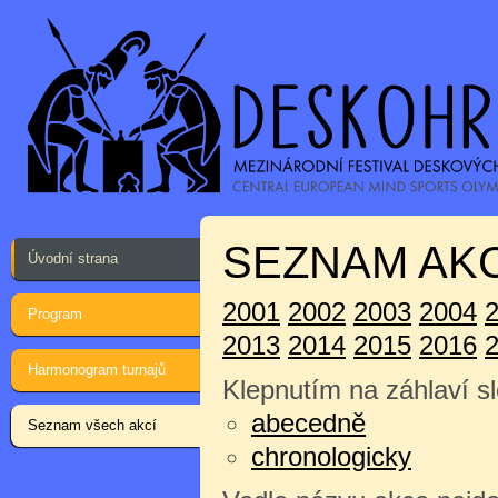
SEZNAM AKC
Úvodní strana
2001
2002
2003
2004
Program
2013
2014
2015
2016
Harmonogram turnajů
Klepnutím na záhlaví sl
abecedně
Seznam všech akcí
chronologicky