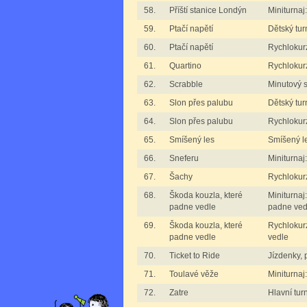
58.
Příští stanice Londýn
Miniturnaj
59.
Ptačí napětí
Dětský tur
60.
Ptačí napětí
Rychlokurz
61.
Quartino
Rychlokurz
62.
Scrabble
Minutový 
63.
Slon přes palubu
Dětský tur
64.
Slon přes palubu
Rychlokur
65.
Smíšený les
Smíšený l
66.
Sneferu
Miniturnaj
67.
Šachy
Rychlokurz
68.
Škoda kouzla, které
Miniturnaj
padne vedle
padne ved
69.
Škoda kouzla, které
Rychlokur
padne vedle
vedle
70.
Ticket to Ride
Jízdenky, 
71.
Toulavé věže
Miniturnaj
72.
Zatre
Hlavní tur