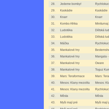
28.
Jedeme bomby!
Rychlokur
29.
Kaskádie
Kaskádie
30.
Knarr
Knarr
31.
Kombo Afrika
Miniturnaj
32.
Ludotéka
Dětská lu
33.
Ludotéka
Dětská lud
34.
Máčka
Rychlokur
35.
Mankalové hry
Bestemshe
36.
Mankalové hry
Mangala -
37.
Mankalové hry
Oware
38.
Mankalové hry
Toguz Kum
39.
Mars: Teraformace
Mars: Ter
40.
Mesos: Klany mezolitu
Mesos: Kl
41.
Mesos: Klany mezolitu
Rychlokurz
42.
Města
Města
43.
Myši mají pré
Myši mají 