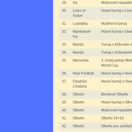
29.
Go
Mistrovství republik
30.
Lines of
Hlavní turnaj v Line
Action
31.
Ludotéka
Multiherní turnaj
32.
Mankalové
Hlavní turnaj v Ow
hry
33.
Mariáš
Turnaj v křížovém 
34.
Mariáš
Turnaj v licitované
35.
Memorika
3. český pohár Me
World Cup
36.
New Football
Hlavní turnaj v Nov
37.
Osadníci
Hlavní turnaj v Osa
z Katanu
38.
Othello
Bleskové Othello
39.
Othello
Hlavní turnaj v Othe
40.
Othello
Mistrovství republik
41.
Othello
Othello 10×10
42.
Othello
Othello pro začáteč