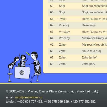
59.
Šógi
Šógi pro začáteční
60.
Šógi
Šógi pro začátečník
61.
Twixt
Hlavní turnaj v Twix
62.
Víceboj
Desetimysl
63.
Vrhcáby
Hlavní turnaj ve V
64.
Vrhcáby
Mistrovství Prahy 
65.
Zatre
Mistrovství republik
66.
Zatre
Nauč se a hraj
67.
Zatre
Zatre junioři
68.
Zatre
Zatre páry
© 2001–2026 Martin, Dan a Klára Zemanovi, Jakub Těšínský
email:
info@deskohrani.cz
telefon: +420 608 797 462; +420 775 989 529; +420 777 852 582