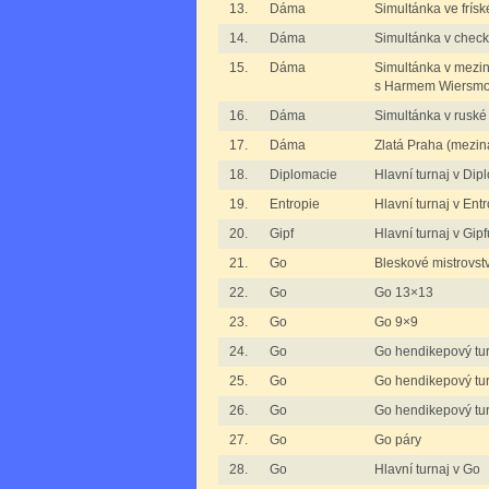
13.
Dáma
Simultánka ve frís
14.
Dáma
Simultánka v check
15.
Dáma
Simultánka v mezi
s Harmem Wiersm
16.
Dáma
Simultánka v rusk
17.
Dáma
Zlatá Praha (mezi
18.
Diplomacie
Hlavní turnaj v Dip
19.
Entropie
Hlavní turnaj v Entr
20.
Gipf
Hlavní turnaj v Gipf
21.
Go
Bleskové mistrovstv
22.
Go
Go 13×13
23.
Go
Go 9×9
24.
Go
Go hendikepový tur
25.
Go
Go hendikepový tur
26.
Go
Go hendikepový tu
27.
Go
Go páry
28.
Go
Hlavní turnaj v Go