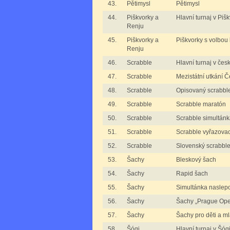
43.
Pětimysl
Pětimysl
44.
Piškvorky a
Hlavní turnaj v Piš
Renju
45.
Piškvorky a
Piškvorky s volbou
Renju
46.
Scrabble
Hlavní turnaj v če
47.
Scrabble
Mezistátní utkání 
48.
Scrabble
Opisovaný scrabbl
49.
Scrabble
Scrabble maratón
50.
Scrabble
Scrabble simultánk
51.
Scrabble
Scrabble vyřazovac
52.
Scrabble
Slovenský scrabbl
53.
Šachy
Bleskový šach
54.
Šachy
Rapid šach
55.
Šachy
Simultánka naslep
56.
Šachy
Šachy „Prague Op
57.
Šachy
Šachy pro děti a m
58.
Šógi
Hlavní turnaj v Šóg