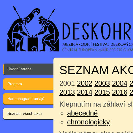
SEZNAM AKC
Úvodní strana
2001
2002
2003
2004
Program
2013
2014
2015
2016
Harmonogram turnajů
Klepnutím na záhlaví sl
abecedně
Seznam všech akcí
chronologicky