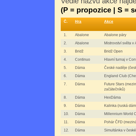
Vedle názvu akce najdet
(P = propozice | S = 
Č.
Hra
Akce
1.
Abalone
Abalone páry
2.
Abalone
Mistrovství světa v
3.
Bridž
Bridž Open
4.
Continuo
Hlavní turnaj v Con
5.
Dáma
České naděje (česk
6.
Dáma
England Club (Che
7.
Dáma
Future Stars (mezi
začátečníků)
8.
Dáma
HexDáma
9.
Dáma
Kalinka (ruská dám
10.
Dáma
Millennium World 
11.
Dáma
Pohár ČFD (mezin
12.
Dáma
Simultánka v česk