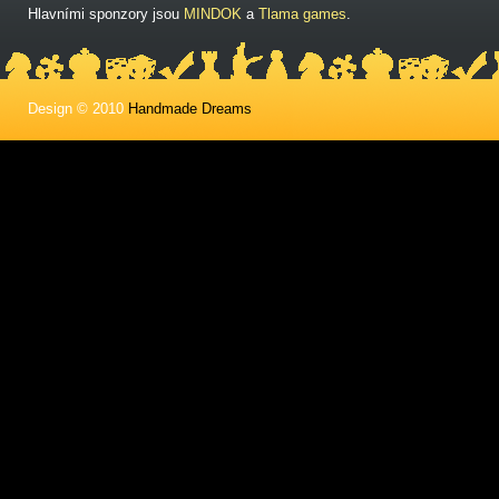
Hlavními sponzory jsou
MINDOK
a
Tlama games
.
Design © 2010
Handmade Dreams