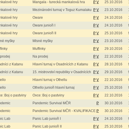
kalové hry
Mangala - turecká mankalová hra
P
V
25.10.2016
kalové hry
Mezinárodní turnaj v Toguz Kumalaku
P
V
23.10.2016
kalové hry
Oware
P
V
24.10.2016
kalové hry
Oware junioři I
P
V
24.10.2016
kalové hry
Oware junioři II
P
V
25.10.2016
sné myšky
Mlsné myšky
P
V
23.10.2016
finky
Muffinky
P
V
29.10.2016
prodej
Na prodej
P
V
22.10.2016
dníci z Katanu
Hlavní turnaj v Osadnících z Katanu
P
V
28.10.2016
dníci z Katanu
15. mistrovství republiky v Osadnících
P
V
29.10.2016
ello
Hlavní turnaj v Othellu
P
V
22.10.2016
ello
Othello junioři hlavní turnaj
P
V
25.10.2016
e: Boj o pastviny
Ovce: Boj o pastviny
P
V
22.10.2016
ndemic
Pandemic Survival MČR
P
30.10.2016
ndemic
Pandemic Survival MČR - KVALIFIKACE
P
30.10.2016
ic Lab
Panic Lab junioři I
P
V
24.10.2016
ic Lab
Panic Lab junioři II
P
V
25.10.2016