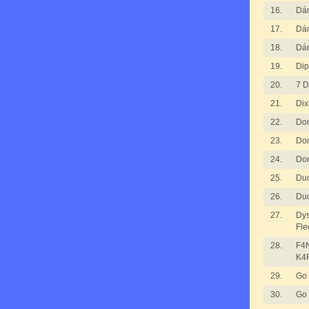
16.
Dá
17.
Dá
18.
Dá
19.
Dip
20.
7 D
21.
Dix
22.
Do
23.
Do
24.
Do
25.
Du
26.
Du
27.
Dys
Fle
28.
F4
K4
29.
Go
30.
Go