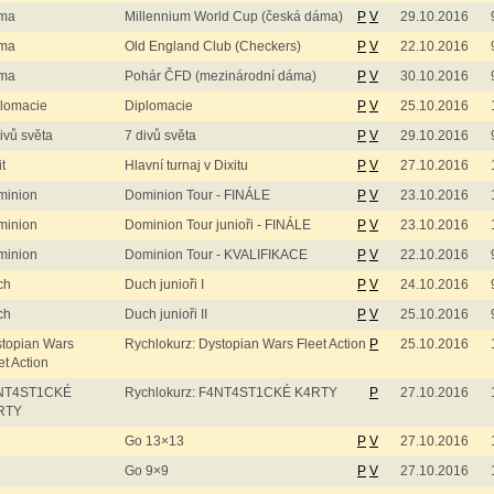
ma
Millennium World Cup (česká dáma)
P
V
29.10.2016
ma
Old England Club (Checkers)
P
V
22.10.2016
ma
Pohár ČFD (mezinárodní dáma)
P
V
30.10.2016
lomacie
Diplomacie
P
V
25.10.2016
ivů světa
7 divů světa
P
V
29.10.2016
it
Hlavní turnaj v Dixitu
P
V
27.10.2016
minion
Dominion Tour - FINÁLE
P
V
23.10.2016
minion
Dominion Tour junioři - FINÁLE
P
V
23.10.2016
minion
Dominion Tour - KVALIFIKACE
P
V
22.10.2016
ch
Duch junioři I
P
V
24.10.2016
ch
Duch junioři II
P
V
25.10.2016
topian Wars
Rychlokurz: Dystopian Wars Fleet Action
P
25.10.2016
et Action
NT4ST1CKÉ
Rychlokurz: F4NT4ST1CKÉ K4RTY
P
27.10.2016
RTY
Go 13×13
P
V
27.10.2016
Go 9×9
P
V
27.10.2016