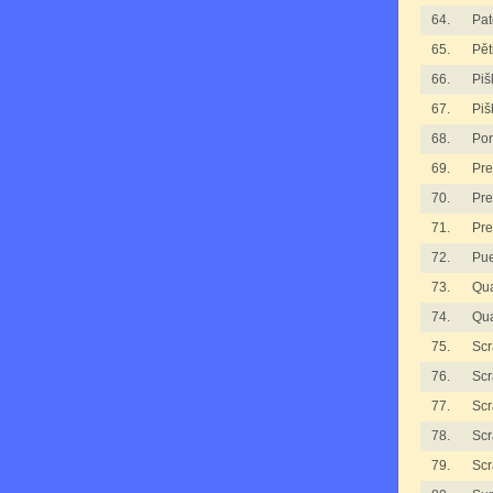
64.
Pat
65.
Pět
66.
Piš
67.
Piš
68.
Por
69.
Pre
70.
Pre
71.
Pre
72.
Pue
73.
Qua
74.
Qua
75.
Scr
76.
Scr
77.
Scr
78.
Scr
79.
Scr