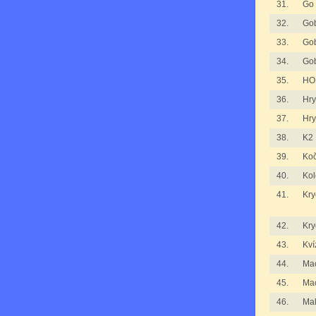
31.
Go
32.
Gob
33.
Gob
34.
Gob
35.
HO
36.
Hry
37.
Hry
38.
K2
39.
Koč
40.
Kol
41.
Kry
42.
Kry
43.
Kví
44.
Mac
45.
Mac
46.
Ma