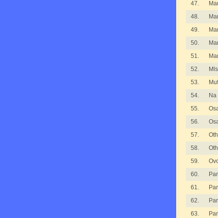
47.
Man
48.
Man
49.
Man
50.
Man
51.
Man
52.
Ml
53.
Muf
54.
Na 
55.
Osa
56.
Osa
57.
Oth
58.
Oth
59.
Ovc
60.
Pa
61.
Pa
62.
Pan
63.
Pan