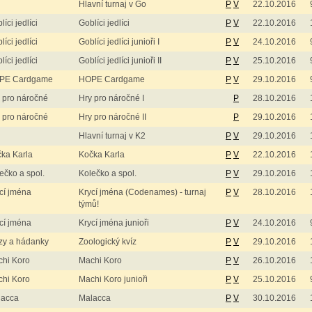
Hlavní turnaj v Go
P
V
22.10.2016
líci jedlíci
Goblíci jedlíci
P
V
22.10.2016
líci jedlíci
Goblíci jedlíci junioři I
P
V
24.10.2016
líci jedlíci
Goblíci jedlíci junioři II
P
V
25.10.2016
PE Cardgame
HOPE Cardgame
P
V
29.10.2016
 pro náročné
Hry pro náročné I
P
28.10.2016
 pro náročné
Hry pro náročné II
P
29.10.2016
Hlavní turnaj v K2
P
V
29.10.2016
ka Karla
Kočka Karla
P
V
22.10.2016
ečko a spol.
Kolečko a spol.
P
V
29.10.2016
cí jména
Krycí jména (Codenames) - turnaj
P
V
28.10.2016
týmů!
cí jména
Krycí jména junioři
P
V
24.10.2016
zy a hádanky
Zoologický kvíz
P
V
29.10.2016
hi Koro
Machi Koro
P
V
26.10.2016
hi Koro
Machi Koro junioři
P
V
25.10.2016
lacca
Malacca
P
V
30.10.2016