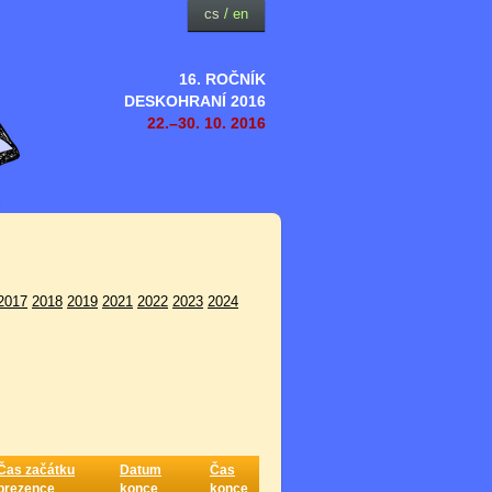
cs
/
en
16. ROČNÍK
DESKOHRANÍ 2016
22.–30. 10. 2016
2017
2018
2019
2021
2022
2023
2024
Čas začátku
Datum
Čas
prezence
konce
konce