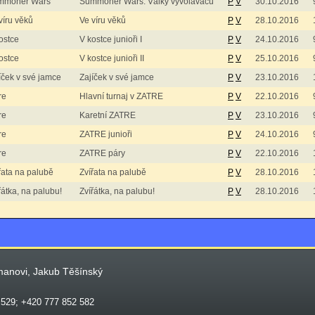
mmoner Wars
Summoner Wars: Války vyvolavačů
P
V
30.10.2016
víru věků
Ve víru věků
P
V
28.10.2016
ostce
V kostce junioři I
P
V
24.10.2016
ostce
V kostce junioři II
P
V
25.10.2016
íček v své jamce
Zajíček v své jamce
P
V
23.10.2016
re
Hlavní turnaj v ZATRE
P
V
22.10.2016
re
Karetní ZATRE
P
V
23.10.2016
re
ZATRE junioři
P
V
24.10.2016
re
ZATRE páry
P
V
22.10.2016
řata na palubě
Zvířata na palubě
P
V
28.10.2016
řátka, na palubu!
Zvířátka, na palubu!
P
V
28.10.2016
manovi, Jakub Těšínský
 529; +420 777 852 582