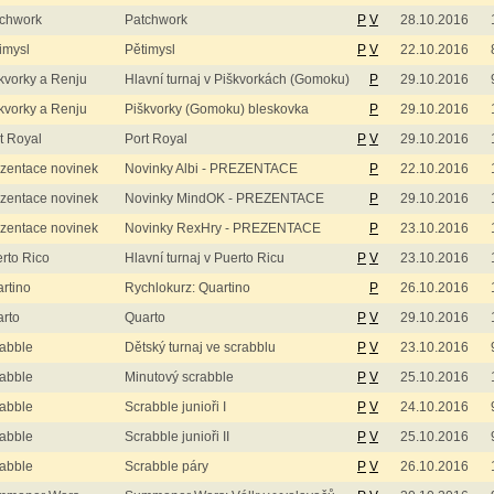
chwork
Patchwork
P
V
28.10.2016
imysl
Pětimysl
P
V
22.10.2016
kvorky a Renju
Hlavní turnaj v Piškvorkách (Gomoku)
P
29.10.2016
kvorky a Renju
Piškvorky (Gomoku) bleskovka
P
29.10.2016
t Royal
Port Royal
P
V
29.10.2016
zentace novinek
Novinky Albi - PREZENTACE
P
22.10.2016
zentace novinek
Novinky MindOK - PREZENTACE
P
29.10.2016
zentace novinek
Novinky RexHry - PREZENTACE
P
23.10.2016
rto Rico
Hlavní turnaj v Puerto Ricu
P
V
23.10.2016
rtino
Rychlokurz: Quartino
P
26.10.2016
rto
Quarto
P
V
29.10.2016
abble
Dětský turnaj ve scrabblu
P
V
23.10.2016
abble
Minutový scrabble
P
V
25.10.2016
abble
Scrabble junioři I
P
V
24.10.2016
abble
Scrabble junioři II
P
V
25.10.2016
abble
Scrabble páry
P
V
26.10.2016