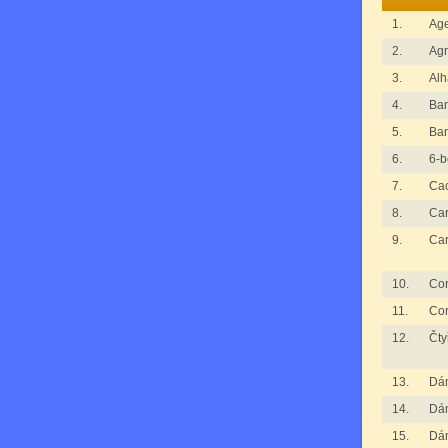
1.
Age
2.
Agr
3.
Al
4.
Ba
5.
Ba
6.
6-b
7.
Ca
8.
Ca
9.
Ca
10.
Cor
11.
Cor
12.
Čty
13.
Dá
14.
Dá
15.
Dá