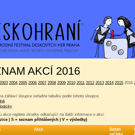
NAM AKCÍ 2016
2003
2004
2005
2006
2007
2008
2009
2010
2011
2012
2013
2014
2015
2016
a záhlaví sloupce seřadíte tabulku podle tohoto sloupce.
dně
logicky
 akce najdete zkratky odkazující na další informace o akci:
zice | S = seznam přihlášených | V = výsledky)
a
Akce
Datum
začátku