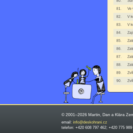
80.
Su
81.
Ve 
82.
V k
83.
V k
84.
Zaj
85.
Zat
86.
Zat
87.
Zat
88.
Zat
89.
Zví
90.
Zví
© 2001–2026 Martin, Dan a Klára Ze
email:
info@deskohrani.cz
telefon: +420 608 797 462; +420 775 989