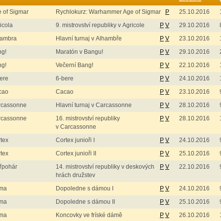
 of Sigmar
Rychlokurz: Warhammer Age of Sigmar
P
25.10.2016
icola
9. mistrovství republiky v Agricole
P
V
29.10.2016
hambra
Hlavní turnaj v Alhambře
P
V
23.10.2016
ng!
Maratón v Bangu!
P
V
29.10.2016
ng!
Večerní Bang!
P
V
22.10.2016
ere
6-bere
P
V
24.10.2016
cao
Cacao
P
V
23.10.2016
rcassonne
Hlavní turnaj v Carcassonne
P
V
28.10.2016
rcassonne
16. mistrovství republiky
P
V
28.10.2016
v Carcassonne
tex
Cortex junioři I
P
V
24.10.2016
tex
Cortex junioři II
P
V
25.10.2016
řpohár
14. mistrovství republiky v deskových
P
V
22.10.2016
hrách družstev
ma
Dopoledne s dámou I
P
V
24.10.2016
ma
Dopoledne s dámou II
P
V
25.10.2016
ma
Koncovky ve fríské dámě
P
V
26.10.2016