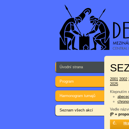
SEZ
Úvodní strana
2001
2002
Program
2025
Klepnutím n
Harmonogram turnajů
abece
chrono
Vedle názvu
Seznam všech akcí
(P = propo
Č.
Hr