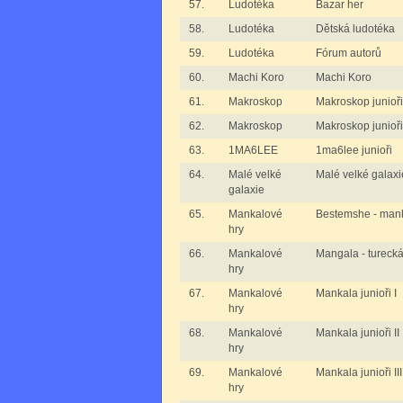
57.
Ludotéka
Bazar her
58.
Ludotéka
Dětská ludotéka
59.
Ludotéka
Fórum autorů
60.
Machi Koro
Machi Koro
61.
Makroskop
Makroskop junioři
62.
Makroskop
Makroskop junioři 
63.
1MA6LEE
1ma6lee junioři
64.
Malé velké
Malé velké galaxi
galaxie
65.
Mankalové
Bestemshe - man
hry
66.
Mankalové
Mangala - tureck
hry
67.
Mankalové
Mankala junioři I
hry
68.
Mankalové
Mankala junioři II
hry
69.
Mankalové
Mankala junioři III
hry