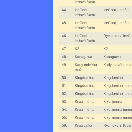
ledová škola
44.
IceCool -
IceCool junioři II
ledová škola
45.
IceCool -
IceCool junioři III
ledová škola
46.
IceCool -
Rychlokurz: IceCo
ledová škola
47.
K2
K2
48.
Kanagawa
Kanagawa
49.
Karty mrtvého
Karty mrtvého muž
muže
50.
Kingdomino
Kingdomino
51.
Kingdomino
Kingdomino junio
52.
Kingdomino
Kingdomino junioři
53.
Krycí jména
Krycí jména
54.
Krycí jména
Krycí jména junioři
55.
Krycí jména
Krycí jména junioři
56.
Krysí válka
Rychlokurz: Krysí