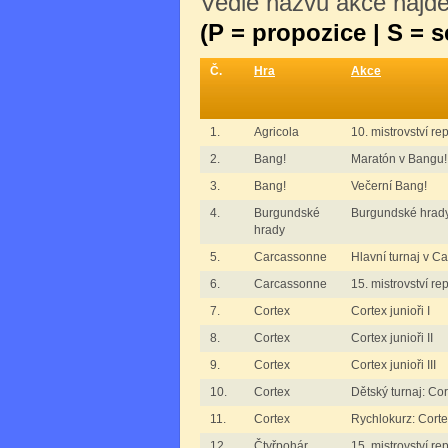
Vedle názvu akce najdet
(P = propozice | S = 
Č.
Hra
Akce
1.
Agricola
10. mistrovství re
2.
Bang!
Maratón v Bangu!
3.
Bang!
Večerní Bang!
4.
Burgundské
Burgundské hrad
hrady
5.
Carcassonne
Hlavní turnaj v C
6.
Carcassonne
15. mistrovství r
7.
Cortex
Cortex junioři I
8.
Cortex
Cortex junioři II
9.
Cortex
Cortex junioři III
10.
Cortex
Dětský turnaj: Cor
11.
Cortex
Rychlokurz: Cort
12.
Čtyřpohár
15. mistrovství r