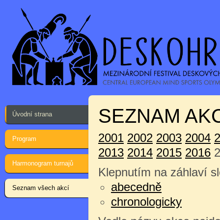
SEZNAM AKC
Úvodní strana
2001
2002
2003
2004
Program
2013
2014
2015
2016
2
Harmonogram turnajů
Klepnutím na záhlaví sl
abecedně
Seznam všech akcí
chronologicky