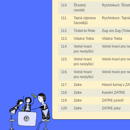
110.
Šťastný
Rychlokurz: Šťas
candát
111.
Tajná výprava
Rychlokurz: Tajná
čarodějů
112.
Ticket to Ride
Zug um Zug (Ticke
113.
Vládce Tokia
Vládce Tokia
114.
Volné hraní
Volné hraní pro ne
pro neslyšící
115.
Volné hraní
Volné hraní pro nes
pro neslyšící
116.
Volné hraní
Volné hraní pro nes
pro neslyšící
117.
Zatre
Hlavní turnaj v Z
118.
Zatre
Karetní ZATRE
119.
Zatre
ZATRE junioři
120.
Zatre
ZATRE páry