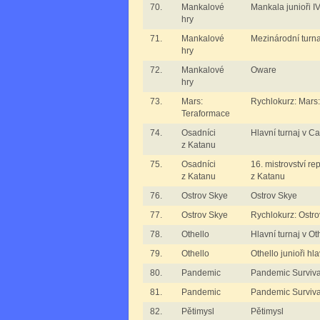
70.
Mankalové
Mankala junioři I
hry
71.
Mankalové
Mezinárodní turn
hry
72.
Mankalové
Oware
hry
73.
Mars:
Rychlokurz: Mars
Teraformace
74.
Osadníci
Hlavní turnaj v C
z Katanu
75.
Osadníci
16. mistrovství re
z Katanu
z Katanu
76.
Ostrov Skye
Ostrov Skye
77.
Ostrov Skye
Rychlokurz: Ostr
78.
Othello
Hlavní turnaj v Ot
79.
Othello
Othello junioři hla
80.
Pandemic
Pandemic Surviv
81.
Pandemic
Pandemic Surviv
82.
Pětimysl
Pětimysl