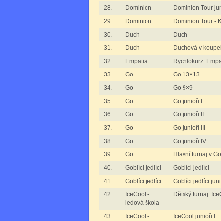
28.
Dominion
Dominion Tour jun
29.
Dominion
Dominion Tour -
30.
Duch
Duch
31.
Duch
Duchová v koupeln
32.
Empatia
Rychlokurz: Empa
33.
Go
Go 13×13
34.
Go
Go 9×9
35.
Go
Go junioři I
36.
Go
Go junioři II
37.
Go
Go junioři III
38.
Go
Go junioři IV
39.
Go
Hlavní turnaj v Go
40.
Goblíci jedlíci
Goblíci jedlíci
41.
Goblíci jedlíci
Goblíci jedlíci juni
42.
IceCool -
Dětský turnaj: Ice
ledová škola
43.
IceCool -
IceCool junioři I