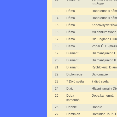
družstev
13.
Dáma
Dopoledne s dám
14.
Dáma
Dopoledne s dámo
15.
Dáma
Koncovky ve frís
16.
Dáma
Millennium World
17.
Dáma
Old England Club
18.
Dáma
Pohár ČFD (mezi
19.
Diamant
Diamant junioři I
20.
Diamant
Diamant junioři II
21.
Diamant
Rychlokurz: Diam
22.
Diplomacie
Diplomacie
23.
7 Divů světa
7 divů světa
24.
Dixit
Hlavní turnaj v Dix
25.
Doba
Doba kamenná
kamenná
26.
Dobble
Dobble
27.
Dominion
Dominion Tour - 