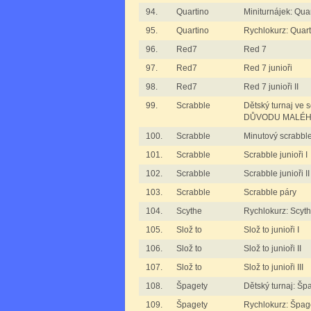
94.
Quartino
Miniturnájek: Qua
95.
Quartino
Rychlokurz: Quart
96.
Red7
Red 7
97.
Red7
Red 7 junioři
98.
Red7
Red 7 junioři II
99.
Scrabble
Dětský turnaj ve
DŮVODU MALÉH
100.
Scrabble
Minutový scrabbl
101.
Scrabble
Scrabble junioři I
102.
Scrabble
Scrabble junioři II
103.
Scrabble
Scrabble páry
104.
Scythe
Rychlokurz: Scyt
105.
Slož to
Slož to junioři I
106.
Slož to
Slož to junioři II
107.
Slož to
Slož to junioři III
108.
Špagety
Dětský turnaj: Šp
109.
Špagety
Rychlokurz: Špag