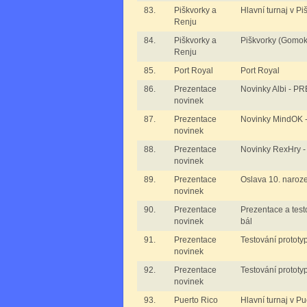
83.
Piškvorky a
Hlavní turnaj v P
Renju
84.
Piškvorky a
Piškvorky (Gomok
Renju
85.
Port Royal
Port Royal
86.
Prezentace
Novinky Albi - 
novinek
87.
Prezentace
Novinky MindOK
novinek
88.
Prezentace
Novinky RexHry
novinek
89.
Prezentace
Oslava 10. naro
novinek
90.
Prezentace
Prezentace a test
novinek
bál
91.
Prezentace
Testování prototy
novinek
92.
Prezentace
Testování prototy
novinek
93.
Puerto Rico
Hlavní turnaj v Pu