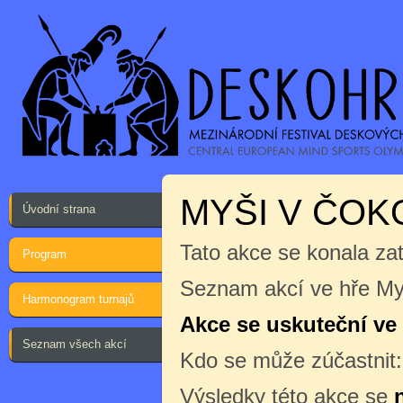
MYŠI V ČOK
Úvodní strana
Tato akce se konala za
Program
Seznam akcí ve hře My
Harmonogram turnajů
Akce se uskuteční ve č
Seznam všech akcí
Kdo se může zúčastnit
Výsledky této akce se