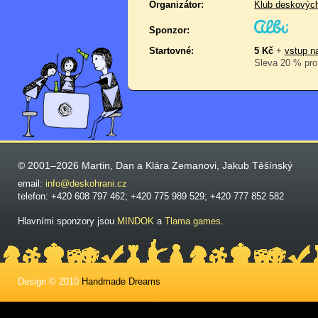
Organizátor:
Klub deskovýc
Sponzor:
Startovné:
5 Kč
+
vstup na
Sleva 20 % pro 
© 2001–2026 Martin, Dan a Klára Zemanovi, Jakub Těšínský
email:
info@deskohrani.cz
telefon: +420 608 797 462; +420 775 989 529; +420 777 852 582
Hlavními sponzory jsou
MINDOK
a
Tlama games
.
Design © 2010
Handmade Dreams