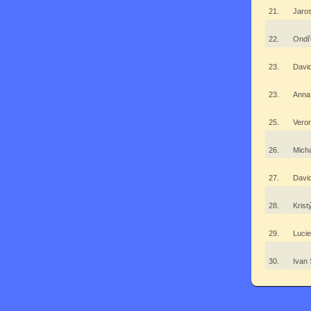
21.
Jaro
22.
Ondř
23.
Davi
23.
Anna
25.
Vero
26.
Micha
27.
Davi
28.
Krist
29.
Luci
30.
Ivan