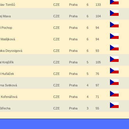
slav Tomšů
CZE
Praha
6
133
ej Maxa
CZE
Praha
6
104
d Pochop
CZE
Praha
6
94
 Matějková
CZE
Praha
6
94
nika Deyssigová
CZE
Praha
6
93
l Krejčiřík
CZE
Praha
5
105
d Huňáček
CZE
Praha
5
76
ýna Svitková
CZE
Praha
4
97
e Kořenářová
CZE
Praha
4
71
 Střecha
CZE
Praha
3
55