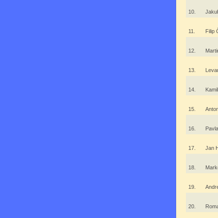
10.
Jakub
11.
Filip
12.
Marti
13.
Leva
14.
Kami
15.
Anto
16.
Pavl
17.
Jan 
18.
Mark
19.
Andr
20.
Roma