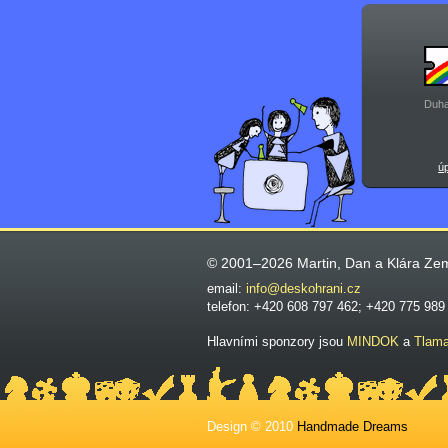
Duha
ú
© 2001–2026 Martin, Dan a Klára Ze
email:
info@deskohrani.cz
telefon: +420 608 797 462; +420 775 989
Hlavními sponzory jsou
MINDOK
a
Tlam
Design © 2010
Handmade Dreams