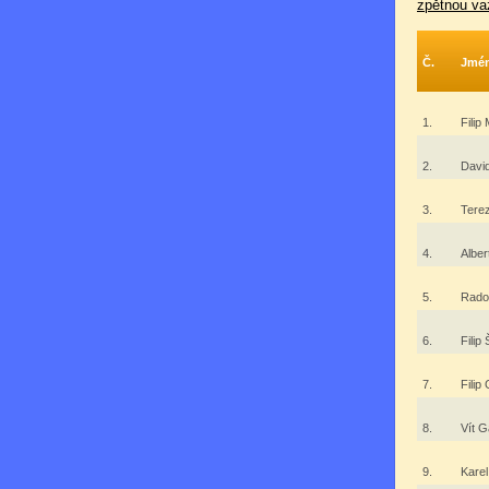
zpětnou va
Č.
Jmé
1.
Filip
2.
Davi
3.
Tere
4.
Albe
5.
Rado
6.
Filip
7.
Filip
8.
Vít 
9.
Kare