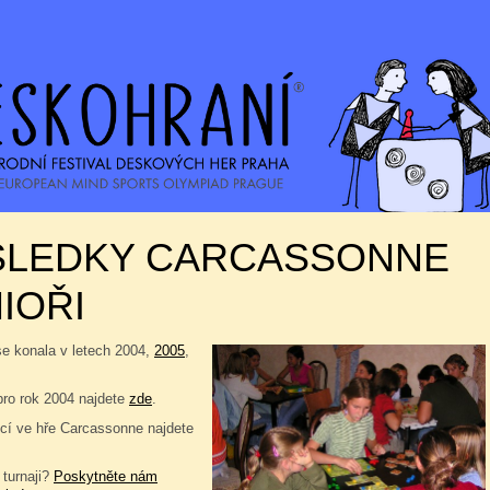
SLEDKY CARCASSONNE
IOŘI
se konala v letech 2004,
2005
,
pro rok 2004 najdete
zde
.
í ve hře Carcassonne najdete
 turnaji?
Poskytněte nám