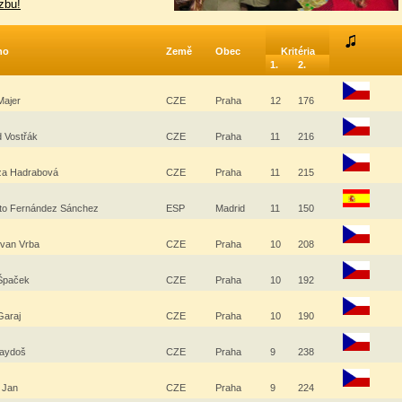
zbu!
no
Země
Obec
Kritéria
1.
2.
 Majer
CZE
Praha
12
176
d Vostřák
CZE
Praha
11
216
za Hadrabová
CZE
Praha
11
215
rto Fernández Sánchez
ESP
Madrid
11
150
van Vrba
CZE
Praha
10
208
 Špaček
CZE
Praha
10
192
 Garaj
CZE
Praha
10
190
Gaydoš
CZE
Praha
9
238
l Jan
CZE
Praha
9
224