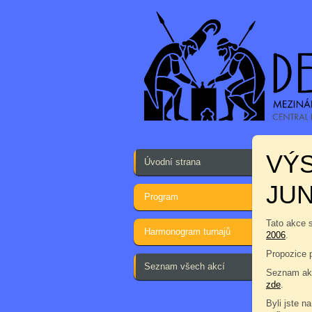
VÝ
Úvodní strana
JUN
Program
Tato akce 
Harmonogram turnajů
2006
.
Propozice 
Seznam všech akcí
Seznam akc
zde
.
Byli jste na