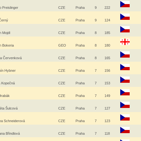
 Preislinger
CZE
Praha
9
222
 Černý
CZE
Praha
9
124
n Mojdl
CZE
Praha
8
185
n Bokeria
GEO
Praha
8
180
la Červenková
CZE
Praha
8
165
nín Hybner
CZE
Praha
7
156
a Kopečná
CZE
Praha
7
153
Hrabák
CZE
Praha
7
149
éta Šulcová
CZE
Praha
7
127
ea Schneiderová
CZE
Praha
7
123
na Břindlová
CZE
Praha
7
118