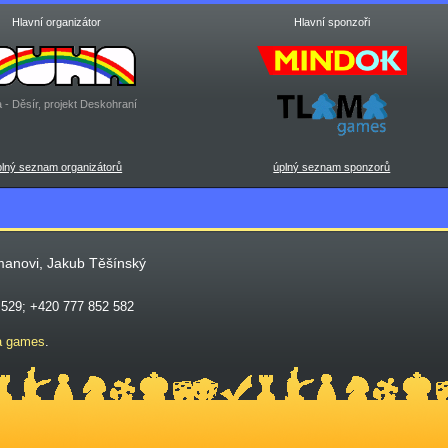
Hlavní organizátor
Hlavní sponzoři
 - Děsír, projekt Deskohraní
plný seznam organizátorů
úplný seznam sponzorů
manovi, Jakub Těšínský
 529; +420 777 852 582
a games
.