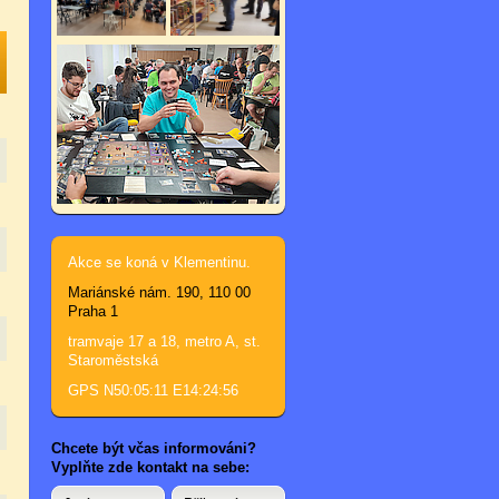
Akce se koná v Klementinu.
Mariánské nám. 190, 110 00
Praha 1
tramvaje 17 a 18, metro A, st.
Staroměstská
GPS N50:05:11 E14:24:56
Chcete být včas informováni?
Vyplňte zde kontakt na sebe: