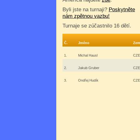
Byli jste na turnaji?
Poskytněte
nám zpětnou vazbu!
Turnaje se zúčastnilo 16 dětí.
Č.
Jméno
Zem
1.
Michal Hausl
CZE
2.
Jakub Gruber
CZE
3.
Ondřej Hudík
CZE