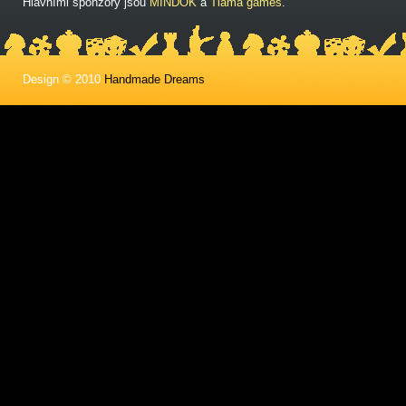
Hlavními sponzory jsou
MINDOK
a
Tlama games
.
Design © 2010
Handmade Dreams