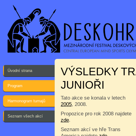
VÝSLEDKY TR
Úvodní strana
JUNIOŘI
Program
Tato akce se konala v letech
Harmonogram turnajů
2005
, 2008.
Propozice pro rok 2008 najdete
Seznam všech akcí
zde
.
Seznam akcí ve hře Trans
America najdete
zde
.