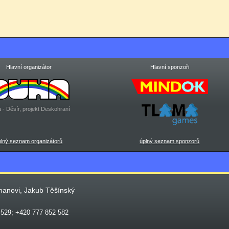
Hlavní organizátor
Hlavní sponzoři
 - Děsír, projekt Deskohraní
plný seznam organizátorů
úplný seznam sponzorů
manovi, Jakub Těšínský
 529; +420 777 852 582