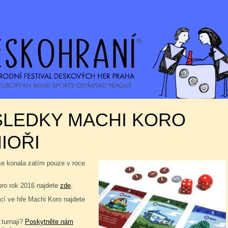
SLEDKY MACHI KORO
IOŘI
se konala zatím pouze v roce
pro rok 2016 najdete
zde
.
í ve hře Machi Koro najdete
 turnaji?
Poskytněte nám