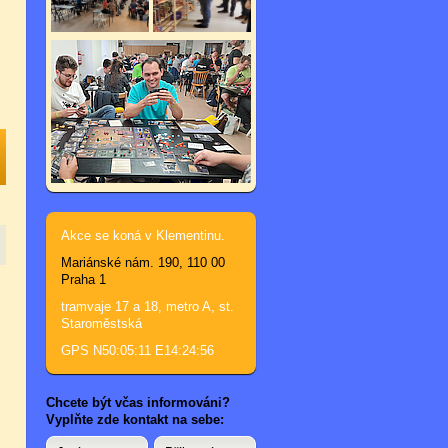
Akce se koná v Klementinu.
Mariánské nám. 190, 110 00
Praha 1
tramvaje 17 a 18, metro A, st.
Staroměstská
GPS N50:05:11 E14:24:56
Chcete být včas informováni?
Vyplňte zde kontakt na sebe: