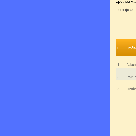
zpětnou va
Turnaje se 
Č.
Jmén
1.
Jakub
2.
Petr P
3.
Ondře