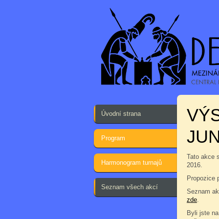
VÝ
Úvodní strana
JUN
Program
Tato akce 
Harmonogram turnajů
2016.
Propozice 
Seznam všech akcí
Seznam akc
zde
.
Byli jste na