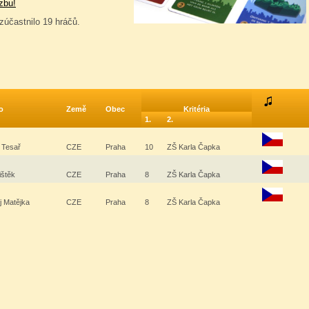
zbu!
zúčastnilo 19 hráčů.
o
Země
Obec
Kritéria
1.
2.
 Tesař
CZE
Praha
10
ZŠ Karla Čapka
ištěk
CZE
Praha
8
ZŠ Karla Čapka
j Matějka
CZE
Praha
8
ZŠ Karla Čapka