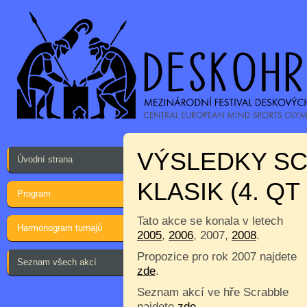
VÝSLEDKY S
Úvodní strana
KLASIK (4. QT
Program
Tato akce se konala v letech
Harmonogram turnajů
2005
,
2006
, 2007,
2008
.
Propozice pro rok 2007 najdete
Seznam všech akcí
zde
.
Seznam akcí ve hře Scrabble
najdete
zde
.