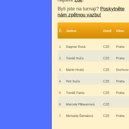
Byli jste na turnaji?
Poskytněte
nám zpětnou vazbu!
Č.
Jméno
Země
Obec
1.
Dagmar Rusá
CZE
Praha
2.
Tomáš Kuča
CZE
Praha
3.
Martin Hrubý
CZE
Duchcov
4.
Petr Kuča
CZE
Praha
5.
Tomáš Fanta
CZE
Praha
6.
Marcela Pilbauerová
CZE
7.
Michaela Šámalová
CZE
Praha