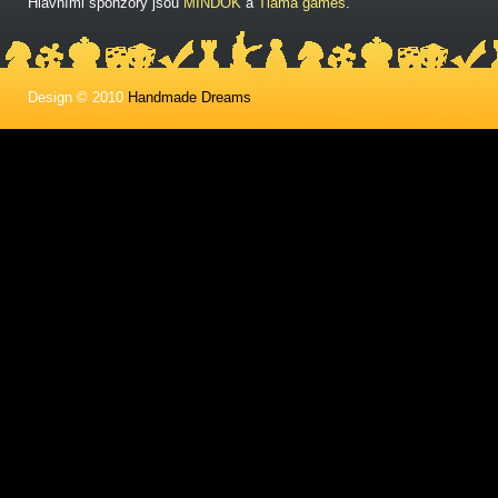
Hlavními sponzory jsou
MINDOK
a
Tlama games
.
Design © 2010
Handmade Dreams