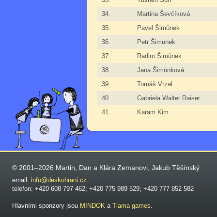
34.
Martina Ševčíková
35.
Pavel Šimůnek
36.
Petr Šimůnek
37.
Radim Šimůnek
38.
Jana Šimůnková
39.
Tomáš Vrzal
40.
Gabriela Walter Raiser
41.
Karam Kim
© 2001–2026 Martin, Dan a Klára Zemanovi, Jakub Těšínský
email:
info@deskohrani.cz
telefon: +420 608 797 462; +420 775 989 529; +420 777 852 582
Hlavními sponzory jsou
MINDOK
a
Tlama games
.