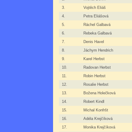
3.
Vojtěch Eliáš
4.
Petra Eliášová
5.
Ráchel Galbavá
6.
Rebeka Galbavá
7.
Denis Havel
8.
Jáchym Hendrich
9.
Karel Herbst
10.
Radovan Herbst
11.
Robin Herbst
12.
Rosalie Herbst
13.
Božena Holečková
14.
Robert Kindl
15.
Michal Konfršt
16.
Adéla Krejčíková
17.
Monika Krejčíková