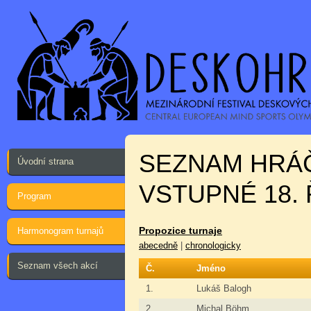
SEZNAM HRÁ
Úvodní strana
VSTUPNÉ 18. 
Program
Propozice turnaje
Harmonogram turnajů
abecedně
|
chronologicky
Seznam všech akcí
Č.
Jméno
1.
Lukáš Balogh
2.
Michal Böhm