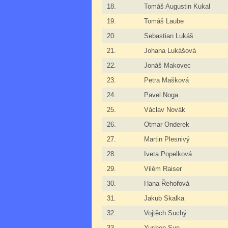
18.
Tomáš Augustin Kukal
19.
Tomáš Laube
20.
Sebastian Lukáš
21.
Johana Lukášová
22.
Jonáš Makovec
23.
Petra Mašková
24.
Pavel Noga
25.
Václav Novák
26.
Otmar Onderek
27.
Martin Plesnivý
28.
Iveta Popelková
29.
Vilém Raiser
30.
Hana Řehořová
31.
Jakub Skalka
32.
Vojtěch Suchý
33.
Yushen Sun