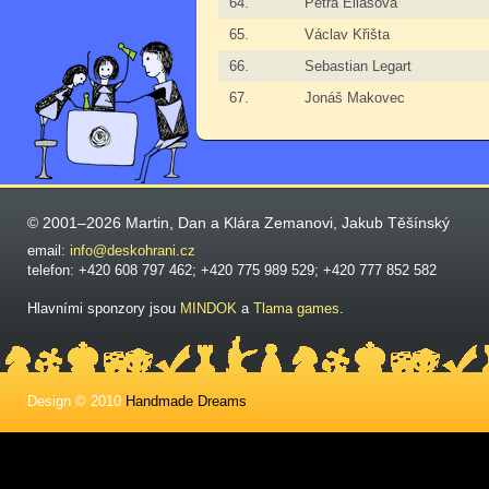
64.
Petra Eliasova
65.
Václav Křišta
66.
Sebastian Legart
67.
Jonáš Makovec
© 2001–2026 Martin, Dan a Klára Zemanovi, Jakub Těšínský
email:
info@deskohrani.cz
telefon: +420 608 797 462; +420 775 989 529; +420 777 852 582
Hlavními sponzory jsou
MINDOK
a
Tlama games
.
Design © 2010
Handmade Dreams