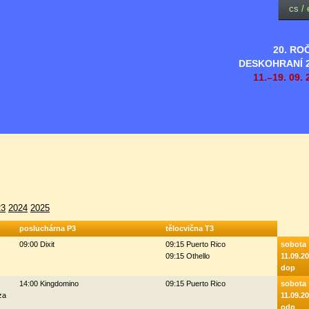
cs
/
20. RO
DESKOHRANÍ 
11.–19. 09. 
23
2024
2025
posluchárna P3
tělocvična T3
09:00 Dixit
09:15 Puerto Rico
sobota
09:15 Othello
11.09.2
dop
14:00 Kingdomino
09:15 Puerto Rico
sobota
za
11.09.2
odp