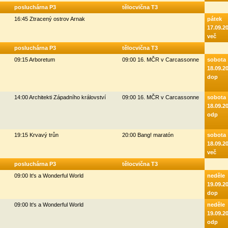
posluchárna P3
tělocvična T3
16:45 Ztracený ostrov Arnak
pátek
17.09.2
več
posluchárna P3
tělocvična T3
09:15 Arboretum
09:00 16. MČR v Carcassonne
sobota
18.09.2
dop
14:00 Architekti Západního království
09:00 16. MČR v Carcassonne
sobota
18.09.2
odp
19:15 Krvavý trůn
20:00 Bang! maratón
sobota
18.09.2
več
posluchárna P3
tělocvična T3
09:00 It's a Wonderful World
neděle
19.09.2
dop
09:00 It's a Wonderful World
neděle
19.09.2
odp