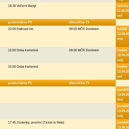
18:30 Večerní Bang!
sobota
11.09.2
več
posluchárna P3
tělocvična T3
10:00 Railroad Ink
09:00 MČR Dominion
neděle
12.09.2
dop
15:00 Doba kamenná
09:00 MČR Dominion
neděle
12.09.2
odp
15:00 Doba kamenná
neděle
12.09.2
več
posluchárna P3
tělocvična T3
pondělí
13.09.2
dop
pondělí
13.09.2
odp
17:45 Jízdenky, prosím! (Ticket to Ride)
pondělí
13.09.2