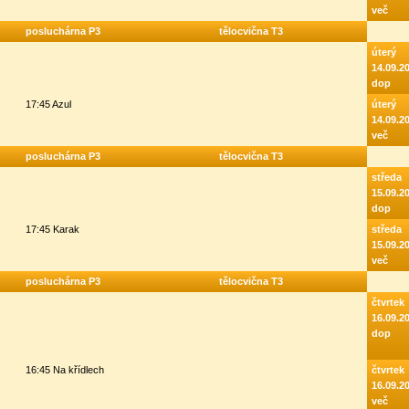
več
posluchárna P3
tělocvična T3
úterý
14.09.2
dop
17:45 Azul
úterý
14.09.2
več
posluchárna P3
tělocvična T3
středa
15.09.2
dop
17:45 Karak
středa
15.09.2
več
posluchárna P3
tělocvična T3
čtvrtek
16.09.2
dop
16:45 Na křídlech
čtvrtek
16.09.2
več