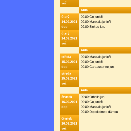
več
Aula
úterý
09:00 Go junioři
14.09.2021
09:00 Mankala junioři
dop
09:00 Blokus jun.
úterý
14.09.2021
več
Aula
středa
09:00 Mankala junioři
15.09.2021
09:00 Go junioři
dop
09:00 Carcassonne jun.
středa
15.09.2021
več
Aula
čtvrtek
09:00 Othello jun.
16.09.2021
09:00 Go junioři
dop
09:00 Mankala junioři
09:00 Dopoledne s dámou
čtvrtek
16.09.2021
več