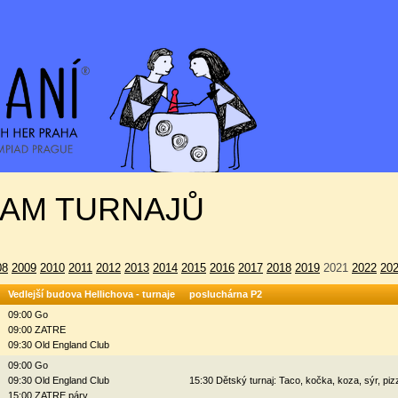
AM TURNAJŮ
08
2009
2010
2011
2012
2013
2014
2015
2016
2017
2018
2019
2021
2022
20
Vedlejší budova Hellichova - turnaje
posluchárna P2
09:00 Go
09:00 ZATRE
09:30 Old England Club
09:00 Go
09:30 Old England Club
15:30 Dětský turnaj: Taco, kočka, koza, sýr, piz
15:00 ZATRE páry