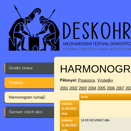
HARMONOGR
Úvodní strana
Pětimysl:
Propozice
,
Výsledky
Program
2001
2002
2003
2004
2005
2006
2007
20
Harmonogram turnajů
Aula
sobota
11.09.2021
Seznam všech akcí
dop
sobota
14:00 NOVINKY Albi
11.09.2021
odp