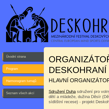
ORGANIZÁTO
Úvodní strana
DESKOHRANÍ
Program
HLAVNÍ ORGANIZÁTO
Harmonogram turnajů
Sdružení Duha
sdružení pro voln
Seznam všech akcí
dětí a mládeže, dužina Děsír (Dě
sídlištní recese) - projekt Desko