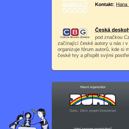
Kontakt:
Hana 
Česká deskoh
pod značkou C
začínající české autory u nás i 
organizuje fórum autorů, kde si
české hry a přispět svými postřeh
Hlavní organizátor
Duha - Děsír, projekt Deskohraní
úplný seznam organizátorů