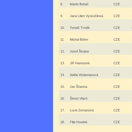
8.
Martin Boháč
CZE
9.
Jana Lilien Vyskočilová
CZE
10.
Tomáš Tvrdík
CZE
11.
Michal Böhm
CZE
12.
Josef Štrojsa
CZE
13.
Jiří Hanousek
CZE
14.
Adéla Vindemanová
CZE
15.
Jan Šťastna
CZE
16.
Šimon Vlach
CZE
17.
Lucie Zemanová
CZE
18.
Filip Houdek
CZE