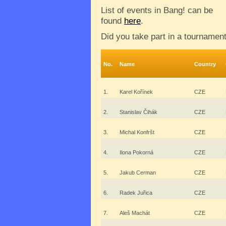
List of events in Bang! can be
found
here
.
Did you take part in a tournamen
No.
Name
Country
1.
Karel Kořínek
CZE
2.
Stanislav Čihák
CZE
3.
Michal Konfršt
CZE
4.
Ilona Pokorná
CZE
5.
Jakub Cerman
CZE
6.
Radek Juřica
CZE
7.
Aleš Machát
CZE