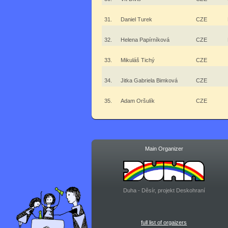
31.
Daniel Turek
CZE
32.
Helena Papírníková
CZE
33.
Mikuláš Tichý
CZE
34.
Jitka Gabriela Bimková
CZE
35.
Adam Oršulík
CZE
Main Organizer
Duha - Děsír, projekt Deskohraní
full list of orgaizers