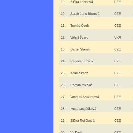
19.
Eliška Lacinová
CZE
20.
Sarah Jane Bilerová
CZE
21.
Tomáš Čech
CZE
22.
Valerij Švarc
UKR
23.
Daniel Staněk
CZE
24.
Radovan Holčík
CZE
25.
Kamil Škách
CZE
26.
Roman Mikoláš
CZE
27.
Vendula Szlauerová
CZE
28.
Iveta Langášková
CZE
29.
Eliška Rojíčková
CZE
30.
Vít Diviš
CZE