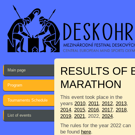
RESULTS OF 
Main page
MARATHON
Program
This event took place in the
Tournaments Schedule
years
2010
,
2011
,
2012
,
2013
,
2014
,
2015
,
2016
,
2017
,
2018
,
List of events
2019
,
2021
, 2022,
2024
.
The rules for the year 2022 can
be found
here
.