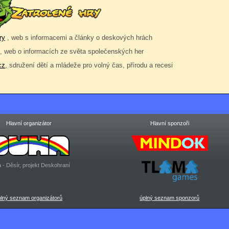
ry
, web s informacemi a články o deskových hrách
, web o informacích ze světa společenských her
cz
, sdružení dětí a mládeže pro volný čas, přírodu a recesi
Hlavní organizátor
Hlavní sponzoři
 - Děsír, projekt Deskohraní
plný seznam organizátorů
úplný seznam sponzorů