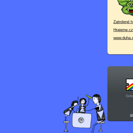
Zatrolené h
Hrajeme.cz
www.duha.
Duha
ú