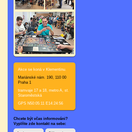
Akce se koná v Klementinu.
Mariánské nám. 190, 110 00
Praha 1
tramvaje 17 a 18, metro A, st.
Staroměstská
GPS N50:05:11 E14:24:56
Chcete být včas informováni?
Vyplňte zde kontakt na sebe: