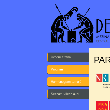
PA
Úvodní strana
Program
Harmonogram turnajů
Seznam všech akcí