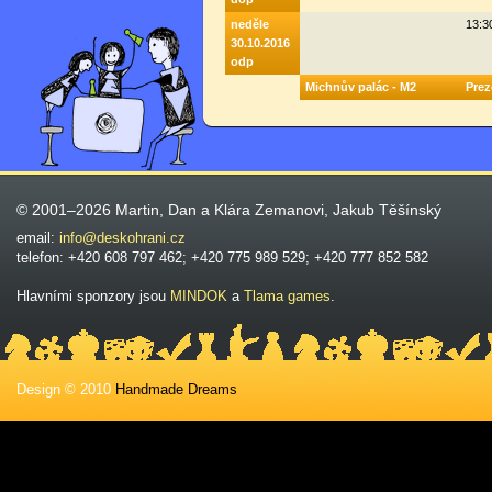
neděle
13:3
30.10.2016
odp
Michnův palác - M2
Prez
© 2001–2026 Martin, Dan a Klára Zemanovi, Jakub Těšínský
email:
info@deskohrani.cz
telefon: +420 608 797 462; +420 775 989 529; +420 777 852 582
Hlavními sponzory jsou
MINDOK
a
Tlama games
.
Design © 2010
Handmade Dreams