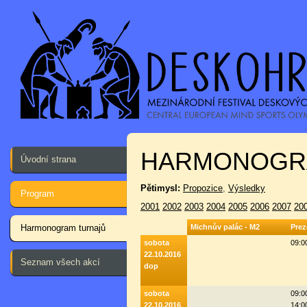
HARMONOGR
Úvodní strana
Pětimysl:
Propozice
,
Výsledky
Program
2001
2002
2003
2004
2005
2006
2007
20
Harmonogram turnajů
Michnův palác - M2
Prez
sobota
09:0
22.10.2016
Seznam všech akcí
dop
sobota
09:0
22.10.2016
14:0