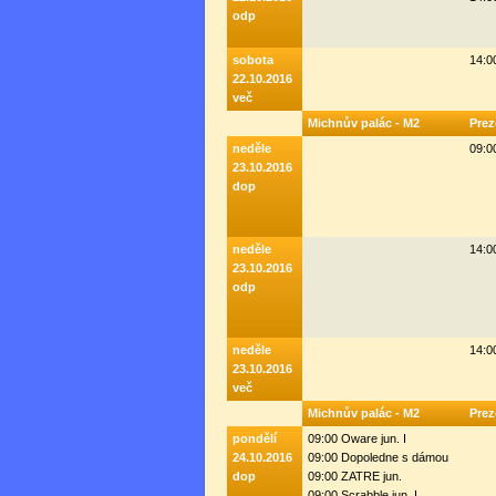
odp
sobota
14:0
22.10.2016
več
Michnův palác - M2
Prez
neděle
09:0
23.10.2016
dop
neděle
14:0
23.10.2016
odp
neděle
14:0
23.10.2016
več
Michnův palác - M2
Prez
pondělí
09:00 Oware jun. I
24.10.2016
09:00 Dopoledne s dámou
dop
09:00 ZATRE jun.
09:00 Scrabble jun. I