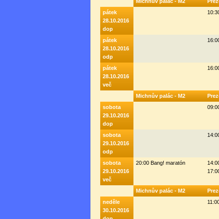
Michnův palác - M2
Prez
pátek
10:3
28.10.2016
dop
pátek
16:0
28.10.2016
odp
pátek
16:0
28.10.2016
več
Michnův palác - M2
Prez
sobota
09:
29.10.2016
dop
sobota
14:
29.10.2016
odp
sobota
20:00 Bang! maratón
14:
29.10.2016
17:0
več
Michnův palác - M2
Prez
neděle
11:0
30.10.2016
dop