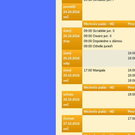
pondělí
24.10.2016
več
Michnův palác - M2
Prez
úterý
09:00 Scrabble jun. II
25.10.2016
09:00 Oware jun. II
dop
09:00 Dopoledne s dámou
09:00 Othello junioři
úterý
16:0
25.10.2016
16:0
odp
úterý
17:00 Mangala
16:0
25.10.2016
16:0
več
18:0
Michnův palác - M2
Prez
středa
18:0
26.10.2016
več
Michnův palác - M2
Prez
čtvrtek
17:
27.10.2016
več