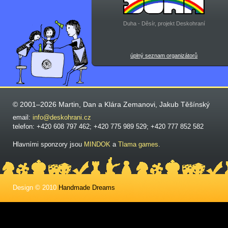
Duha - Děsír, projekt Deskohraní
úplný seznam organizátorů
© 2001–2026 Martin, Dan a Klára Zemanovi, Jakub Těšínský
email:
info@deskohrani.cz
telefon: +420 608 797 462; +420 775 989 529; +420 777 852 582
Hlavními sponzory jsou
MINDOK
a
Tlama games
.
Design © 2010
Handmade Dreams