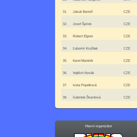
31.
Jakub Bartoň
CZE
32.
Josef Špírek
CZE
33.
Robert Elgner
CZE
34.
Ľubomír Kružliak
CZE
35.
Karel Martiník
CZE
36.
Vojtěch Novák
CZE
37.
Iveta Popelková
CZE
38.
Gabriela Škardová
CZE
Hlavní organizátor