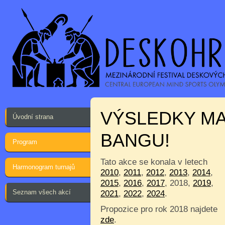
VÝSLEDKY M
Úvodní strana
BANGU!
Program
Tato akce se konala v letech
Harmonogram turnajů
2010
,
2011
,
2012
,
2013
,
2014
,
2015
,
2016
,
2017
, 2018,
2019
,
Seznam všech akcí
2021
,
2022
,
2024
.
Propozice pro rok 2018 najdete
zde
.