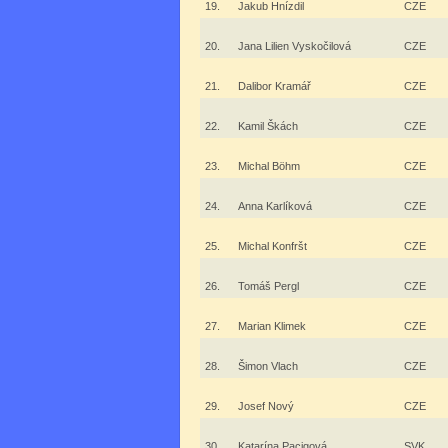
19.
Jakub Hnízdil
CZE
20.
Jana Lilien Vyskočilová
CZE
21.
Dalibor Kramář
CZE
22.
Kamil Škách
CZE
23.
Michal Böhm
CZE
24.
Anna Karlíková
CZE
25.
Michal Konfršt
CZE
26.
Tomáš Pergl
CZE
27.
Marian Klimek
CZE
28.
Šimon Vlach
CZE
29.
Josef Nový
CZE
30.
Katarína Pacigová
SVK