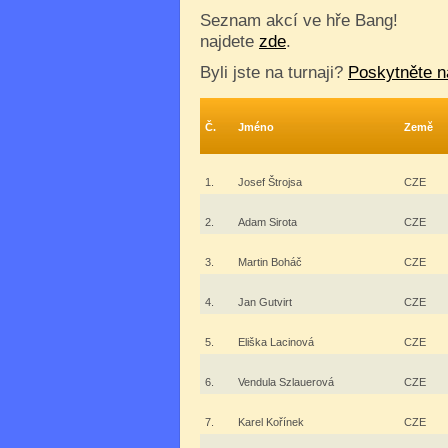
Seznam akcí ve hře Bang!
najdete
zde
.
Byli jste na turnaji?
Poskytněte n
Č.
Jméno
Země
1.
Josef Štrojsa
CZE
2.
Adam Sirota
CZE
3.
Martin Boháč
CZE
4.
Jan Gutvirt
CZE
5.
Eliška Lacinová
CZE
6.
Vendula Szlauerová
CZE
7.
Karel Kořínek
CZE