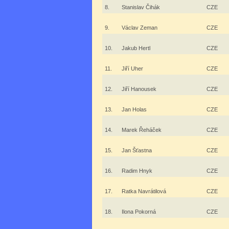
8.
Stanislav Čihák
CZE
9.
Václav Zeman
CZE
10.
Jakub Hertl
CZE
11.
Jiří Uher
CZE
12.
Jiří Hanousek
CZE
13.
Jan Holas
CZE
14.
Marek Řeháček
CZE
15.
Jan Šťastna
CZE
16.
Radim Hnyk
CZE
17.
Ratka Navrátilová
CZE
18.
Ilona Pokorná
CZE