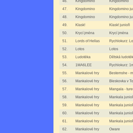
46.
Kingdomino
Kingdomino
47.
Kingdomino
Kingdomino jun
48.
Kingdomino
Kingdomino juni
49.
Klask!
Klask! junioři
50.
Krycí jména
Krycí jména
51.
Lords of Hellas
Rychlokurz: Lo
52.
Lotos
Lotos
53.
Ludotéka
Dětská ludoté
54.
1MA6LEE
Rychlokurz: 1
55.
Mankalové hry
Bestemshe - m
56.
Mankalové hry
Bleskovka v T
57.
Mankalové hry
Mangala - tur
58.
Mankalové hry
Mankala junioři
59.
Mankalové hry
Mankala junioři
60.
Mankalové hry
Mankala junioři
61.
Mankalové hry
Mankala junioř
62.
Mankalové hry
Oware