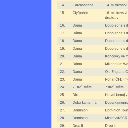
14.
Carcassonne
14. mistrovstv
15.
Čtyřpohár
16. mistrovstv
družstev
16.
Dáma
Dopoledne s 
17.
Dáma
Dopoledne s d
18.
Dáma
Dopoledne s d
19.
Dáma
Dopoledne s 
20.
Dáma
Koncovky ve f
21.
Dáma
Millennium Wo
22.
Dáma
Old England C
23.
Dáma
Pohár ČFD (m
24.
7 Divů světa
7 divů světa
25.
Dixit
Hlavní turnaj v
26.
Doba kamenná
Doba kamenn
27.
Dominion
Dominion Tour
28.
Dominion
Mistrovství Č
29.
Drop it
Drop It