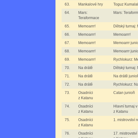
63.
Mankalové hry
Toguz Kumalak
64.
Mars:
Mars: Terafor
Teraformace
65.
Memoarrr!
Dětský turnaj:
66.
Memoarrr!
Memoarrr!
67.
Memoarrr!
Memoarrr junioř
68.
Memoarrr!
Memoarrr junioř
69.
Memoarrr!
Rychlokurz: M
70.
Na drátě
Dětský turnaj:
71.
Na drátě
Na drátě junioři
72.
Na drátě
Rychlokurz: Na
73.
Osadníci
Catan junioři
z Katanu
74.
Osadníci
Hlavní turnaj 
z Katanu
z Katanu
75.
Osadníci
1. mistrovství 
z Katanu
76.
Osadníci
17. mistrovství