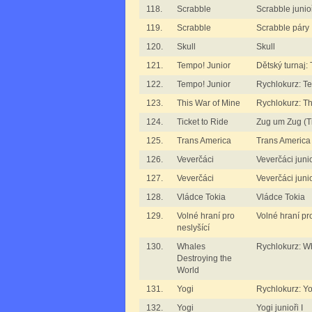
118.
Scrabble
Scrabble junioři
119.
Scrabble
Scrabble páry
120.
Skull
Skull
121.
Tempo! Junior
Dětský turnaj:
122.
Tempo! Junior
Rychlokurz: T
123.
This War of Mine
Rychlokurz: Th
124.
Ticket to Ride
Zug um Zug (Ti
125.
Trans America
Trans America
126.
Veverčáci
Veverčáci junio
127.
Veverčáci
Veverčáci junioř
128.
Vládce Tokia
Vládce Tokia
129.
Volné hraní pro
Volné hraní pro
neslyšící
130.
Whales
Rychlokurz: W
Destroying the
World
131.
Yogi
Rychlokurz: Yo
132.
Yogi
Yogi junioři I