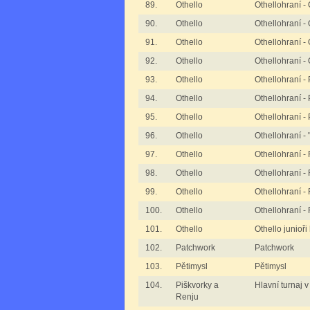
89.
Othello
Othellohraní -
90.
Othello
Othellohraní -
91.
Othello
Othellohraní -
92.
Othello
Othellohraní -
93.
Othello
Othellohraní - 
94.
Othello
Othellohraní - 
95.
Othello
Othellohraní -
96.
Othello
Othellohraní -
97.
Othello
Othellohraní - 
98.
Othello
Othellohraní - 
99.
Othello
Othellohraní - 
100.
Othello
Othellohraní -
101.
Othello
Othello junioři
102.
Patchwork
Patchwork
103.
Pětimysl
Pětimysl
104.
Piškvorky a
Hlavní turnaj 
Renju