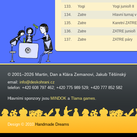
133.
Yogi
Yogi junioři II
134.
Zatre
Hlavní turnaj 
135.
Zatre
Karetní ZATRE
136.
Zatre
ZATRE junioři
137.
Zatre
ZATRE páry
© 2001–2026 Martin, Dan a Klára Zemanovi, Jakub Těšínský
email:
info@deskohrani.cz
telefon: +420 608 797 462; +420 775 989 529; +420 777 852 582
Hlavními sponzory jsou
MINDOK
a
Tlama games
.
Design © 2010
Handmade Dreams