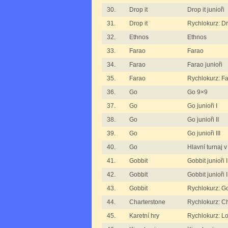
30.
Drop it
Drop it junioři
31.
Drop it
Rychlokurz: Dr
32.
Ethnos
Ethnos
33.
Farao
Farao
34.
Farao
Farao junioři
35.
Farao
Rychlokurz: F
36.
Go
Go 9×9
37.
Go
Go junioři I
38.
Go
Go junioři II
39.
Go
Go junioři III
40.
Go
Hlavní turnaj 
41.
Gobbit
Gobbit junioři I
42.
Gobbit
Gobbit junioři I
43.
Gobbit
Rychlokurz: G
44.
Charterstone
Rychlokurz: C
45.
Karetní hry
Rychlokurz: L