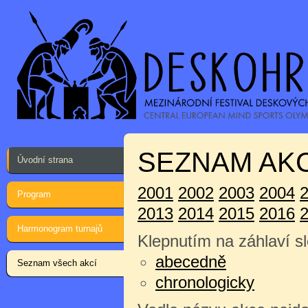
SEZNAM AKC
Úvodní strana
2001
2002
2003
2004
Program
2013
2014
2015
2016
Harmonogram turnajů
Klepnutím na záhlaví sl
abecedně
Seznam všech akcí
chronologicky