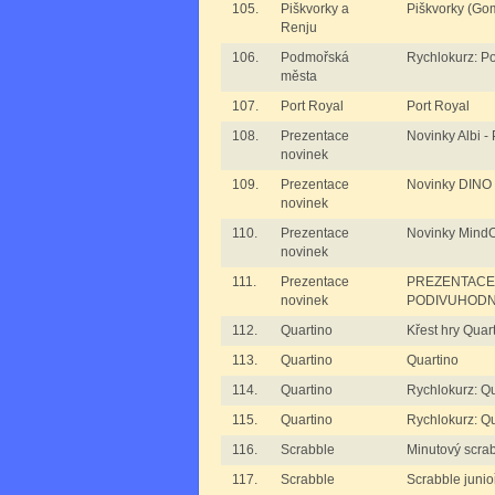
105.
Piškvorky a
Piškvorky (Go
Renju
106.
Podmořská
Rychlokurz: P
města
107.
Port Royal
Port Royal
108.
Prezentace
Novinky Albi
novinek
109.
Prezentace
Novinky DIN
novinek
110.
Prezentace
Novinky Min
novinek
111.
Prezentace
PREZENTACE:
novinek
PODIVUHODN
112.
Quartino
Křest hry Quar
113.
Quartino
Quartino
114.
Quartino
Rychlokurz: Qu
115.
Quartino
Rychlokurz: Qu
116.
Scrabble
Minutový scra
117.
Scrabble
Scrabble junioř