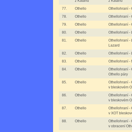
z Katanu
z Katanu
77.
Othello
Othellohraní -
78.
Othello
Othellohraní -
79.
Othello
Othellohraní -
80.
Othello
Othellohraní - 
81.
Othello
Othellohraní -
Lazard
82.
Othello
Othellohraní -
83.
Othello
Othellohraní -
84.
Othello
Othellohraní -
Othello páry
85.
Othello
Othellohraní -
v bleskovém O
86.
Othello
Othellohraní -
v bleskovém Ot
87.
Othello
Othellohraní -
v XOT bleskov
88.
Othello
Othellohraní -
v obracení Oth