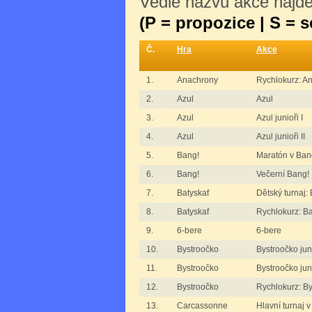
Vedle názvu akce najdet
(P = propozice | S = 
Č.
Hra
Akce
1.
Anachrony
Rychlokurz: A
2.
Azul
Azul
3.
Azul
Azul junioři I
4.
Azul
Azul junioři II
5.
Bang!
Maratón v Ban
6.
Bang!
Večerní Bang!
7.
Batyskaf
Dětský turnaj:
8.
Batyskaf
Rychlokurz: Ba
9.
6-bere
6-bere
10.
Bystroočko
Bystroočko juni
11.
Bystroočko
Bystroočko juni
12.
Bystroočko
Rychlokurz: B
13.
Carcassonne
Hlavní turnaj 