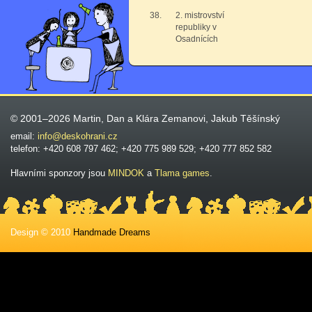
38.
2. mistrovství
republiky v
Osadnících
© 2001–2026 Martin, Dan a Klára Zemanovi, Jakub Těšínský
email:
info@deskohrani.cz
telefon: +420 608 797 462; +420 775 989 529; +420 777 852 582
Hlavními sponzory jsou
MINDOK
a
Tlama games
.
Design © 2010
Handmade Dreams