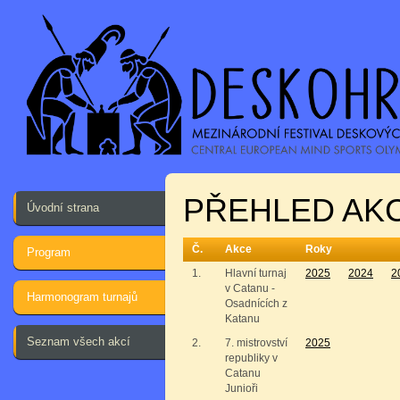
PŘEHLED AKC
Úvodní strana
Č.
Akce
Roky
Program
1.
Hlavní turnaj
2025
2024
2
v Catanu -
Harmonogram turnajů
Osadnících z
Katanu
Seznam všech akcí
2.
7. mistrovství
2025
republiky v
Catanu
Junioři