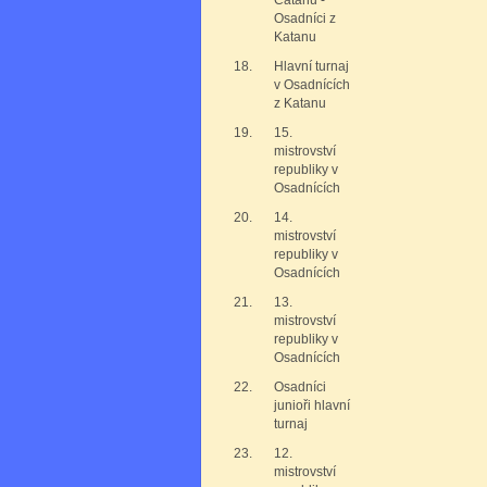
Catanu -
Osadníci z
Katanu
18.
Hlavní turnaj
v Osadnících
z Katanu
19.
15.
mistrovství
republiky v
Osadnících
20.
14.
mistrovství
republiky v
Osadnících
21.
13.
mistrovství
republiky v
Osadnících
22.
Osadníci
junioři hlavní
turnaj
23.
12.
mistrovství