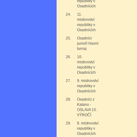
republiky v
Osadnících
24.
11.
mistrovství
republiky v
Osadnících
25.
Osadníci
junioři hlavní
turnaj
26.
10.
mistrovství
republiky v
Osadnících
27.
9. mistrovství
republiky v
Osadnících
28.
Osadníci z
Katanu -
OSLAVA 15.
VÝROČÍ
29.
8. mistrovství
republiky v
Osadnících