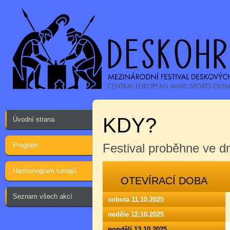
KDY?
Úvodní strana
Program
Festival proběhne ve 
Harmonogram turnajů
OTEVÍRACÍ DOBA
Seznam všech akcí
sobota 11.10.2025
neděle 12.10.2025
pondělí 13.10.2025