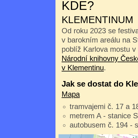
KDE?
KLEMENTINUM
Od roku 2023 se festiv
v barokním areálu na 
poblíž Karlova mostu v
Národní knihovny České
v Klementinu
.
Jak se dostat do Kl
Mapa
tramvajemi č. 17 a 1
metrem A - stanice 
autobusem č. 194 - 