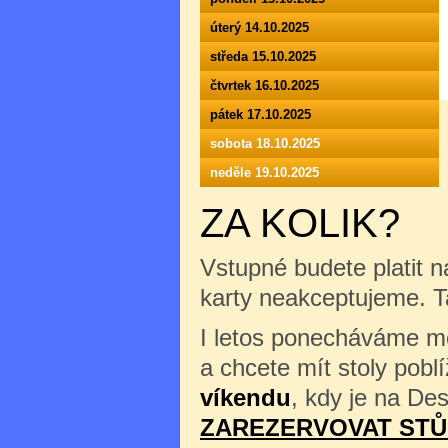
úterý 14.10.2025
středa 15.10.2025
čtvrtek 16.10.2025
pátek 17.10.2025
sobota 18.10.2025
neděle 19.10.2025
ZA KOLIK?
Vstupné budete platit n
karty neakceptujeme. 
I letos ponecháváme mož
a chcete mít stoly pob
víkendu
, kdy je na Des
ZAREZERVOVAT STŮ