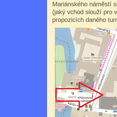
Mariánského náměstí sl
(jaký vchod slouží pro 
propozicích daného turn