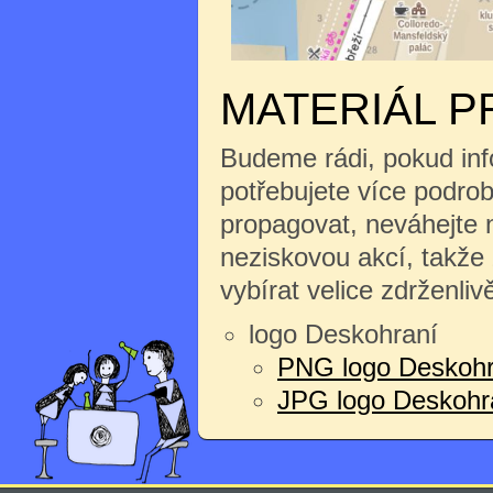
MATERIÁL P
Budeme rádi, pokud inf
potřebujete více podrobn
propagovat, neváhejte n
neziskovou akcí, takže
vybírat velice zdrženliv
logo Deskohraní
PNG logo Deskohr
JPG logo Deskohran