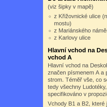
(viz šipky v mapě)
z Křižovnické ulice (
mostu)
z Mariánského námě
z Karlovy ulice
Hlavní vchod na Des
vchod A
Hlavní vchod na Deskoh
značen písmenem A a po
strom. Téměř vše, co s
tedy všechny Ludotéky, 
specifikováno v propozi
Vchody B1 a B2, které 