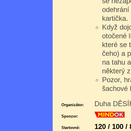
se nezapo
odehrání 
kartička.
Když dojd
otočené l
které se 
čeho) a př
na tahu a
některý z
Pozor, hr
šachové 
Duha DĚSÍR
Organizátor:
Sponzor:
120 / 100 /
Startovné: