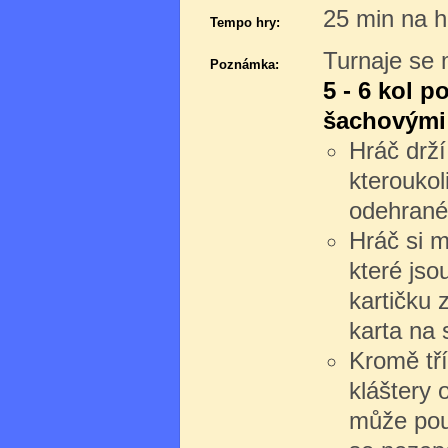
25 min na h
Tempo hry:
Turnaje se 
Poznámka:
5 - 6 kol p
šachovými 
Hráč drží
kteroukol
odehrané
Hráč si m
které jso
kartičku 
karta na s
Kromě tří
kláštery 
může použ