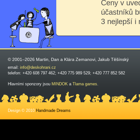
Ceny v uve
účastníků 
3 nejlepší i
© 2001–2026 Martin, Dan a Klára Zemanovi, Jakub Těšínský
email:
info@deskohrani.cz
telefon: +420 608 797 462; +420 775 989 529; +420 777 852 582
Hlavními sponzory jsou
MINDOK
a
Tlama games
.
Design © 2010
Handmade Dreams