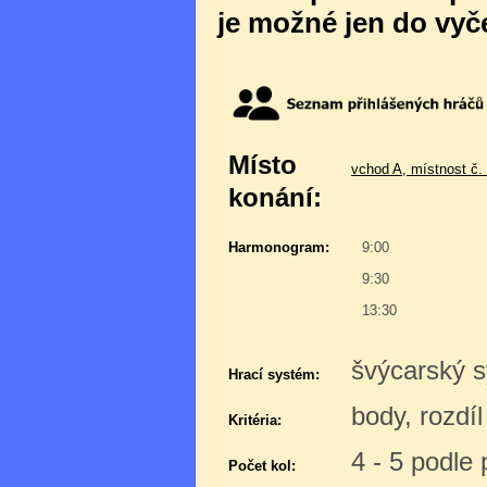
je možné jen do vyče
Místo
vchod A, místnost č.
konání:
Harmonogram:
9:00
9:30
13:30
švýcarský 
Hrací systém:
body, rozdí
Kritéria:
4 - 5 podle
Počet kol: