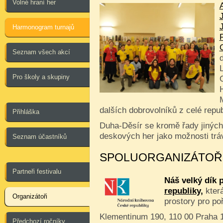
Volné hraní her
Harmonogram turnajů
Seznam všech akcí
Pro školy a skupiny
dalších dobrovolníků z celé repub
Přihláška
Duha-Děsír se kromě řady jiných
deskových her jako možnosti trá
Seznam účastníků
SPOLUORGANIZÁTOŘ
Partneři festivalu
Náš velký dík 
republiky,
která
Organizátoři
prostory pro po
Klementinum 190, 110 00 Praha 
Předchozí ročníky