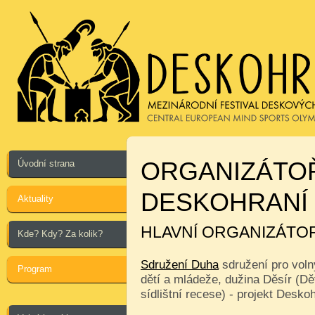
ORGANIZÁTO
Úvodní strana
DESKOHRANÍ
Aktuality
HLAVNÍ ORGANIZÁTO
Kde? Kdy? Za kolik?
Sdružení Duha
sdružení pro voln
Program
dětí a mládeže, dužina Děsír (Dě
sídlištní recese) - projekt Desko