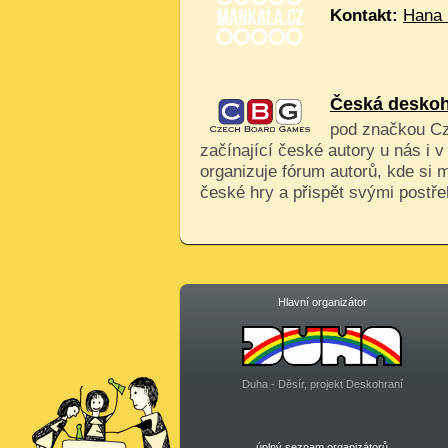
Kontakt:
Hana 
Česká deskoh
pod značkou C
začínající české autory u nás i 
organizuje fórum autorů, kde si
české hry a přispět svými postřeh
Hlavní organizátor
Duha - Děsír, projekt Deskohraní
úplný seznam organizátorů