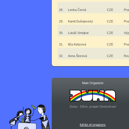
28.
Lenka Černá
CZE
Pra
29.
Kamil Dušejovský
CZE
Pra
30.
Lukáš Smejkal
CZE
Výp
31.
Ilča Kebzová
CZE
Pra
32.
Anna Štorová
CZE
Rou
Main Organizer
Duha - Děsír, projekt Deskohraní
full list of orgaizers