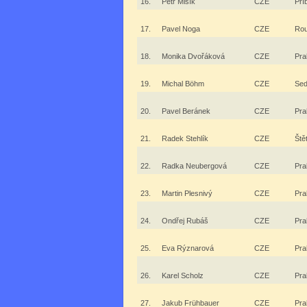
16.
Petr Mišík
CZE
Pří
17.
Pavel Noga
CZE
Rou
18.
Monika Dvořáková
CZE
Pra
19.
Michal Böhm
CZE
Sed
20.
Pavel Beránek
CZE
Pra
21.
Radek Stehlík
CZE
Štět
22.
Radka Neubergová
CZE
Pra
23.
Martin Plesnivý
CZE
Pra
24.
Ondřej Rubáš
CZE
Pra
25.
Eva Rýznarová
CZE
Pra
26.
Karel Scholz
CZE
Pra
27.
Jakub Frühbauer
CZE
Pra