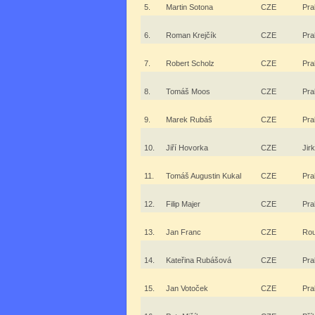
5.
Martin Sotona
CZE
Pra
6.
Roman Krejčík
CZE
Pra
7.
Robert Scholz
CZE
Pra
8.
Tomáš Moos
CZE
Pra
9.
Marek Rubáš
CZE
Pra
10.
Jiří Hovorka
CZE
Jir
11.
Tomáš Augustin Kukal
CZE
Pra
12.
Filip Majer
CZE
Pra
13.
Jan Franc
CZE
Rou
14.
Kateřina Rubášová
CZE
Pra
15.
Jan Votoček
CZE
Pra