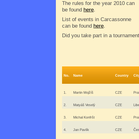
The rules for the year 2010 can
be found
here
.
List of events in Carcassonne
can be found
here
.
Did you take part in a tournamen
No.
Name
Country
Cit
1.
Martin Mojžíš
CZE
Pra
2.
Matyáš Veselý
CZE
Lib
3.
Michal Konfršt
CZE
Pra
4.
Jan Pavlík
CZE
Čes