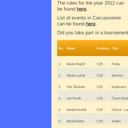
The rules for the year 2012 can
be found
here
.
List of events in Carcassonne
can be found
here
.
Did you take part in a tournamen
No.
Name
Country
City
1.
Martin Mojžíš
CZE
Praha
2.
Václav Lukáš
CZE
Stochov
3.
Petr Šimůnek
CZE
Kopřivnice
4.
Jan Pavlík
CZE
České Budě
5.
Daniel Kovárik
CZE
Orlová - Lu
6.
Michal Böhm
CZE
Sedlec