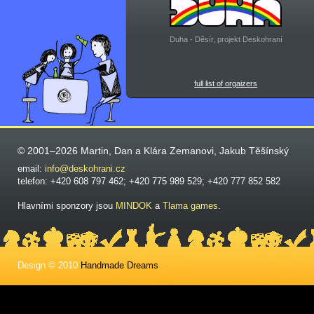
Duha - Děsír, projekt Deskohraní
full list of orgaizers
© 2001–2026 Martin, Dan a Klára Zemanovi, Jakub Těšínský
email:
info@deskohrani.cz
telefon: +420 608 797 462; +420 775 989 529; +420 777 852 582
Hlavními sponzory jsou
MINDOK
a
Tlama games
.
Design © 2010
Handmade Dreams