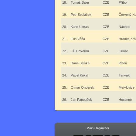
18.
Tomáš Bajer
CZE
Příbor
19.
Petr Sedláček
CZE
Červený Ko
20.
Karel Ulman
CZE
Náchod
21.
Filip Váňa
CZE
Hradec Krá
22.
Jiří Hovorka
CZE
Jirkov
23.
Dana Bělská
CZE
Plzeň
24.
Pavel Kukal
CZE
Tanvald
25.
Otmar Onderek
CZE
Metylovice
26.
Jan Papoušek
CZE
Hostinné
Main Organizer