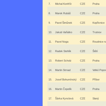
7.
Michal Konfršt
CZE
Praha
8.
Marek Rubáš
CZE
Praha
9.
Pavel Šimůnek
CZE
Kopřivnice
10.
Jakub Vaňátko
CZE
Trutnov
11.
Pavel Noga
CZE
Roudnice 
12.
Radek Stehlík
CZE
Štětí
13.
Robert Scholz
CZE
Praha
14.
Martin Strnad
CZE
Velké Popo
15.
Josef Bohumínský
CZE
Příbor
16.
Martin Čepelík
CZE
Praha
17.
Šárka Kynclová
CZE
Slaný